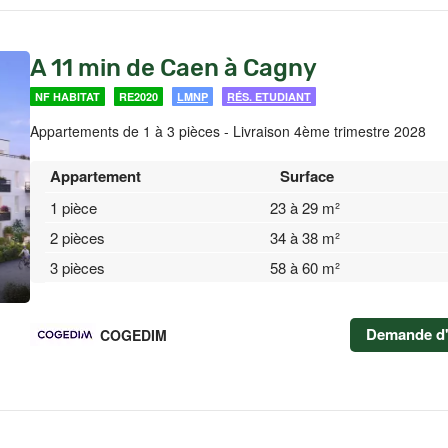
A 11 min de Caen à Cagny
NF HABITAT
RE2020
LMNP
RÉS. ETUDIANT
Appartements de 1 à 3 pièces - Livraison 4ème trimestre 2028
Appartement
Surface
1 pièce
23 à 29 m²
2 pièces
34 à 38 m²
3 pièces
58 à 60 m²
Demande d'
COGEDIM