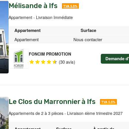
Mélisande à Ifs
TVA 5.5%
Appartement - Livraison Immédiate
Appartement
Surface
Appartement
Nous contacter
FONCIM PROMOTION
Demande d'
(30 avis)
Le Clos du Marronnier à Ifs
TVA 5.5%
Appartements de 2 à 3 pièces - Livraison 4ème trimestre 2027