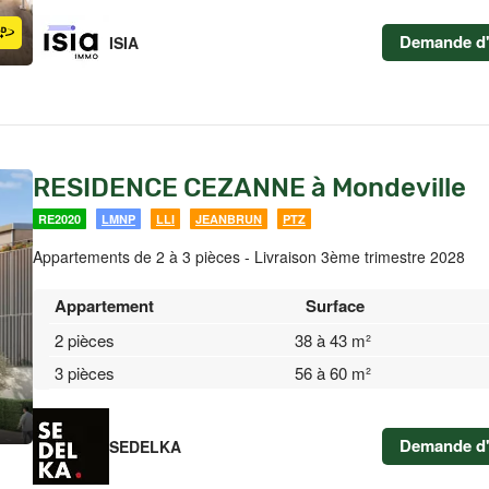
Demande d'
ISIA
RESIDENCE CEZANNE à Mondeville
RE2020
LMNP
LLI
JEANBRUN
PTZ
Appartements de 2 à 3 pièces - Livraison 3ème trimestre 2028
Appartement
Surface
2 pièces
38 à 43 m²
3 pièces
56 à 60 m²
Demande d'
SEDELKA