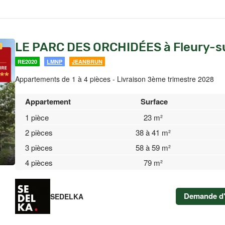
LE PARC DES ORCHIDÉES à Fleury-s
RE2020
LMNP
JEANBRUN
Appartements de 1 à 4 pièces - Livraison 3ème trimestre 2028
Appartement
Surface
1 pièce
23 m²
2 pièces
38 à 41 m²
3 pièces
58 à 59 m²
4 pièces
79 m²
Demande d'
SEDELKA