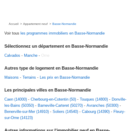
Accueil
Appartement neuf
Basse-Normandie
Voir tous
les programmes immobiliers en Basse-Normandie
Sélectionnez un département en Basse-Normandie
Calvados
Manche
Orne
Autres type de logement en Basse-Normandie
Maisons
Terrains
Les prix en Basse-Normandie
Les principales villes en Basse-Normandie
Caen (14000)
Cherbourg-en-Cotentin (50)
Touques (14800)
Donville-
les-Bains (50350)
Barneville-Carteret (50270)
Avranches (50300)
Benerville-sur-Mer (14910)
Soliers (14540)
Cabourg (14390)
Fleury-
sur-Orne (14123)
Autres informations sur l'immobilier neuf en Basse-