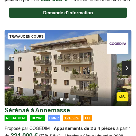
Demande d'information
TRAVAUX EN COURS
Sérénaé à Annemasse
NF HABITAT
RE2020
LMNP
TVA 5.5%
LLI
Proposé par COGEDIM -
Appartements de 2 à 4 pièces
à partir
224 000 €
de
(TVA 5,5%)
-
Livraison 2ème trimestre 2028