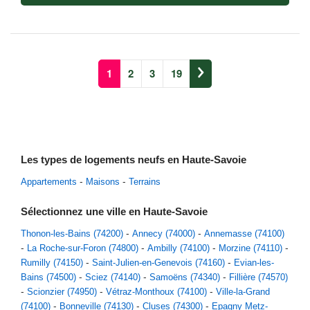
1
2
3
19
Les types de logements neufs en Haute-Savoie
Appartements
Maisons
Terrains
Sélectionnez une ville en Haute-Savoie
Thonon-les-Bains (74200)
Annecy (74000)
Annemasse (74100)
La Roche-sur-Foron (74800)
Ambilly (74100)
Morzine (74110)
Rumilly (74150)
Saint-Julien-en-Genevois (74160)
Evian-les-
Bains (74500)
Sciez (74140)
Samoëns (74340)
Fillière (74570)
Scionzier (74950)
Vétraz-Monthoux (74100)
Ville-la-Grand
(74100)
Bonneville (74130)
Cluses (74300)
Epagny Metz-