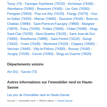
Tessy (74)
Faverges-Seythenex (74210)
Archamps (74160)
Abondance (74360)
Beaumont (74160)
Les Gets (74260)
Perrignier (74550)
Praz-sur-Arly (74120)
Frangy (74270)
Viuz-
en-Sallaz (74250)
Marnaz (74460)
Douvaine (74140)
Bons-en-
Chablais (74890)
Saint-Pierre-en-Faucigny (74800)
Marignier
(74970)
Poisy (74330)
Publier (74500)
Châtel (74390)
Dingy-
Saint-Clair (74230)
Demi-Quartier (74120)
Saint-Jean-de-Sixt
(74450)
Brenthonne (74890)
Saint-Ferréol (74210)
Duingt
(74410)
Yvoire (74140)
Montriond (74110)
Chapeiry (74540)
Verchaix (74440)
Villy-le-Pelloux (74350)
Bossey (74160)
Juvigny (74100)
Cercier (74350)
Dingy-en-Vuache (74520)
Départements voisins
Ain (01)
Savoie (73)
Autres informations sur l'immobilier neuf en Haute-
Savoie
Les prix de l'immobilier neuf en Haute-Savoie
Accueil
Immobilier neuf
Rhône-Alpes
Haute-Savoie