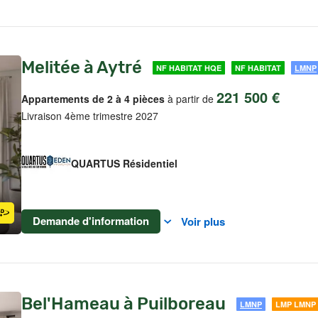
Melitée à Aytré
NF HABITAT HQE
NF HABITAT
LMNP
221 500 €
Appartements de 2 à 4 pièces
à partir de
Livraison 4ème trimestre 2027
QUARTUS Résidentiel
Demande d'information
Voir plus
Bel'Hameau à Puilboreau
LMNP
LMP LMNP