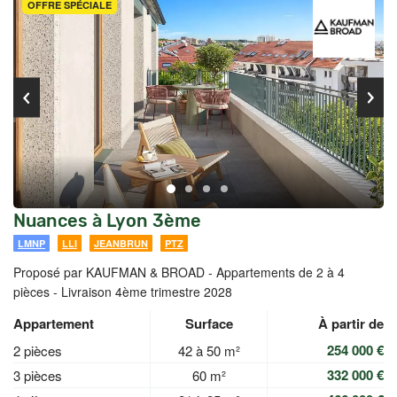
OFFRE SPÉCIALE
Nuances à Lyon 3ème
LMNP
LLI
JEANBRUN
PTZ
Proposé par KAUFMAN & BROAD -
Appartements de 2 à 4
pièces - Livraison 4ème trimestre 2028
Appartement
Surface
À partir de
254 000 €
2 pièces
42 à 50 m²
332 000 €
3 pièces
60 m²