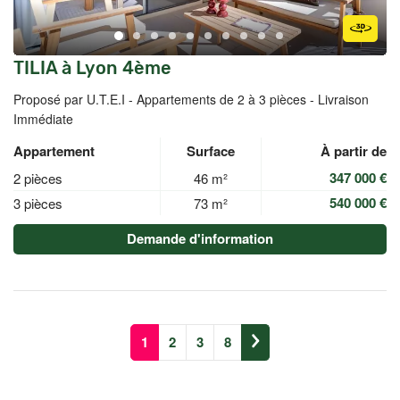
TILIA à Lyon 4ème
Proposé par U.T.E.I -
Appartements de 2 à 3 pièces - Livraison
Immédiate
Appartement
Surface
À partir de
347 000 €
2 pièces
46 m²
540 000 €
3 pièces
73 m²
Demande d'information
1
2
3
8