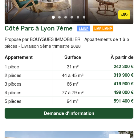
Côté Parc à Lyon 7ème
LMNP
LMP LMNP
Proposé par BOUYGUES IMMOBILIER -
Appartements de 1 à 5
pièces - Livraison 3ème trimestre 2028
Appartement
Surface
À partir de
242 300 €
1 pièce
31 m²
319 900 €
2 pièces
44 à 45 m²
419 900 €
3 pièces
66 m²
499 000 €
4 pièces
77 à 79 m²
591 400 €
5 pièces
94 m²
Demande d'information