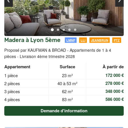
Madera à Lyon 5ème
LMNP
LLI
JEANBRUN
PTZ
Proposé par KAUFMAN & BROAD -
Appartements de 1 à 4
pièces - Livraison 4ème trimestre 2028
Appartement
Surface
À partir de
172 000 €
1 pièce
23 m²
278 000 €
2 pièces
40 à 53 m²
348 000 €
3 pièces
62 m²
586 000 €
4 pièces
83 m²
Demande d'information