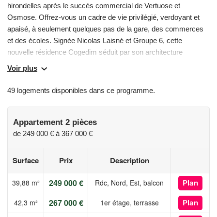
hirondelles après le succès commercial de Vertuose et
Osmose. Offrez-vous un cadre de vie privilégié, verdoyant et
apaisé, à seulement quelques pas de la gare, des commerces
et des écoles. Signée Nicolas Laisné et Groupe 6, cette
nouvelle résidence Cogedim séduit par son architecture
contemporaine élégante. Du 2 au 4 pièces, les appartements
Voir plus
sont spacieux, baignés de lumière et prolongés par de vastes
espaces extérieurs : balcons généreux, jardinières, terrasses
49 logements disponibles dans ce programme.
panoramiques et rooftops privatifs avec possibilité d'installer un
jacuzzi. Les acquéreurs éligibles profiteront de possibilités
d'accession à prix maîtrisé et en BRS (Bail Réel Solidaire). (1)
Appartement 2 pièces
(2) Voir conditions sur cogedim. com, hors logements à prix
de
249 000 €
à
367 000 €
maîtrisé, BRS et nue propriété. Les prix affichés sont indiqués
parking inclus.
Surface
Prix
Description
Les informations sur les risques auxquels ce bien est exposé
249 000 €
39,88 m²
Rdc, Nord, Est, balcon
Plan
sont disponibles sur le site Géorisques :
267 000 €
42,3 m²
1er étage, terrasse
Plan
www.georisques.gouv.fr