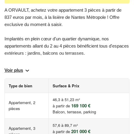
A ORVAULT, achetez votre appartement 3 pièces à partir de
837 euros par mois, à la lisière de Nantes Métropole ! Offre
exclusive du moment à saisir.
Implantés en plein cœur d'un quartier dynamique, nos
appartements allant du 2 au 4 pièces bénéficient tous d'espaces
extérieurs : jardins, balcons ou terrasses.
Notre emplacement stratégique permet une proximité
Voir plus
immédiate avec une zone commerciale accessible en
seulement 2 minutes à pied, répondant à tous les besoins du
Type de bien
Surface & Prix
quotidien. Pour les amateurs de sport, un complexe sportif
complet, comprenant un stade, un gymnase et une piscine, se
46,3 à 51,23 m²
Appartement, 2
trouve à seulement 7 minutes à pied.
169 100 €
à partir de
pièces
Balcon, terrasse, parking
La ville d'Orvault est desservie par un réseau de bus performant
: l'arrêt de bus _ Les Lions _ de la ligne 69 est à 5 min à pied.
57,6 à 89,7 m²
Appartement, 3
201 000 €
à partir de
Pour les déplacements inter-régionaux, la gare de Nantes est à