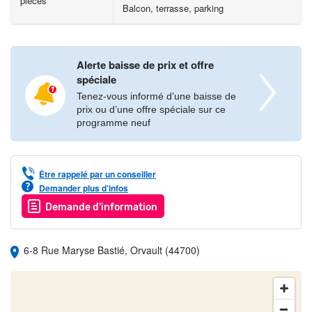
pièces
Balcon, terrasse, parking
25 min en voiture, permettant de rejoindre rapidement des
grandes villes comme Paris ou Rennes.
De plus, les principaux axes routiers facilitent l'accès aux zones
Alerte baisse de prix et offre
spéciale
d'activités économiques environnantes.
Tenez-vous informé d’une baisse de
prix ou d’une offre spéciale sur ce
Contactez dès maintenant un de nos conseillers pour découvrir
programme neuf
tous nos appartements neufs à Orvault !
Les informations sur les risques auxquels ce bien est exposé
Être rappelé par un conseiller
sont disponibles sur le site Géorisques :
Demander plus d’infos
www.georisques.gouv.fr
Demande d'information
6-8 Rue Maryse Bastié, Orvault (44700)