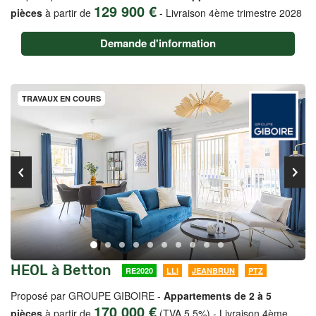
129 900 €
pièces
à partir de
-
Livraison 4ème trimestre 2028
Demande d'information
TRAVAUX EN COURS
HEOL à Betton
RE2020
LLI
JEANBRUN
PTZ
Proposé par GROUPE GIBOIRE -
Appartements de 2 à 5
170 000 €
pièces
à partir de
(TVA 5,5%)
-
Livraison 4ème