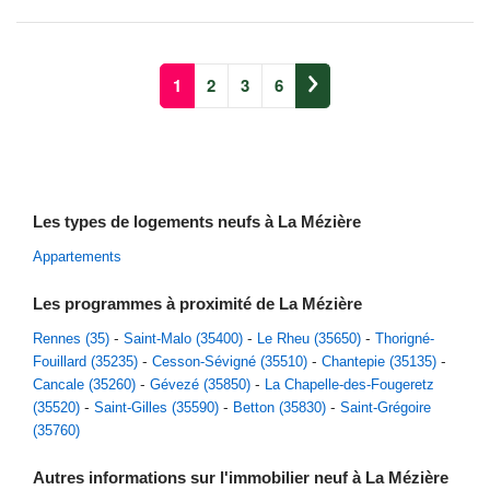
1
2
3
6
Les types de logements neufs à La Mézière
Appartements
Les programmes à proximité de La Mézière
Rennes (35)
Saint-Malo (35400)
Le Rheu (35650)
Thorigné-
Fouillard (35235)
Cesson-Sévigné (35510)
Chantepie (35135)
Cancale (35260)
Gévezé (35850)
La Chapelle-des-Fougeretz
(35520)
Saint-Gilles (35590)
Betton (35830)
Saint-Grégoire
(35760)
Autres informations sur l'immobilier neuf à La Mézière