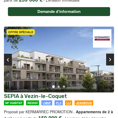
partir de
-
Livraison Immédiate
Demande d'information
OFFRE SPÉCIALE
SEPIA à Vezin-le-Coquet
NF HABITAT
RE2020
LMNP
PLS
LLI
JEANBRUN
Proposé par KERMARREC PROMOTION -
Appartements de 2 à
159 000 €