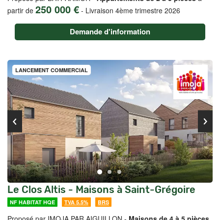
250 000 €
partir de
-
Livraison 4ème trimestre 2026
Demande d'information
LANCEMENT COMMERCIAL
Le Clos Altis - Maisons à Saint-Grégoire
NF HABITAT HQE
TVA 5.5%
BRS
Proposé par IMOJA PAR AIGUILLON -
Maisons de 4 à 5 pièces