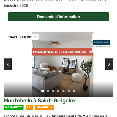
trimestre 2026
Demande d'information
TRAVAUX EN COURS
Montebello à Saint-Grégoire
NF HABITAT
LLI
JEANBRUN
Proposé par BATI-ARMOR -
Appartements de 2 à 3 pièces
à