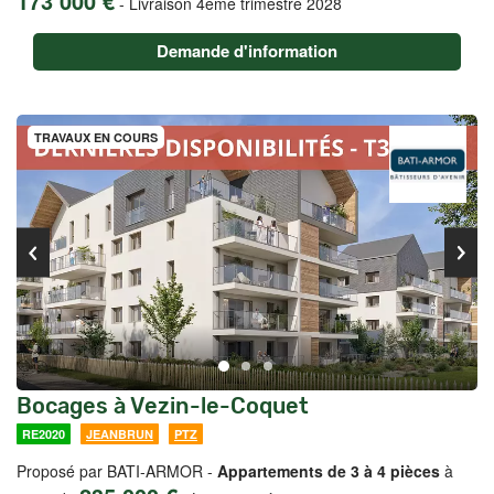
173 000 €
-
Livraison 4ème trimestre 2028
Demande d'information
TRAVAUX EN COURS
Bocages à Vezin-le-Coquet
RE2020
JEANBRUN
PTZ
Proposé par BATI-ARMOR -
Appartements de 3 à 4 pièces
à