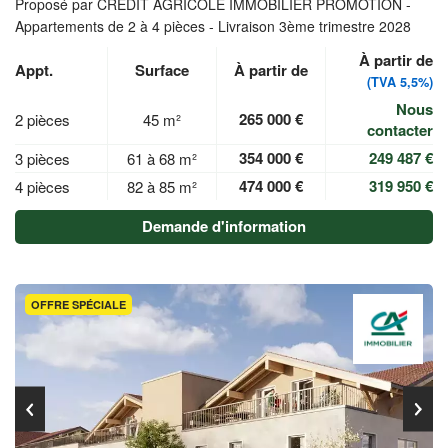
Proposé par CREDIT AGRICOLE IMMOBILIER PROMOTION -
Appartements de 2 à 4 pièces - Livraison 3ème trimestre 2028
À partir de
Appt.
Surface
À partir de
(TVA 5,5%)
Nous
265 000 €
2 pièces
45 m²
contacter
354 000 €
249 487 €
3 pièces
61 à 68 m²
474 000 €
319 950 €
4 pièces
82 à 85 m²
Demande d'information
OFFRE SPÉCIALE