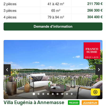
211 700 €
2 pièces
41 à 42 m²
266 300 €
3 pièces
65 m²
304 400 €
4 pièces
79 à 94 m²
Demande d'information
Villa Eugénia à Annemasse
RE2020
JEANBRUN