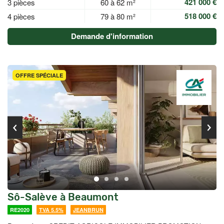
421 000 €
3 pièces
60 à 62 m²
518 000 €
4 pièces
79 à 80 m²
Demande d'information
OFFRE SPÉCIALE
Sô-Salève à Beaumont
RE2020
TVA 5.5%
JEANBRUN