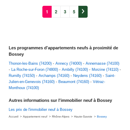
1
2
3
5
Les programmes d'appartements neufs à proximité de
Bossey
Thonon-les-Bains (74200)
Annecy (74000)
Annemasse (74100)
La Roche-sur-Foron (74800)
Ambilly (74100)
Morzine (74110)
Rumilly (74150)
Archamps (74160)
Neydens (74160)
Saint-
Julien-en-Genevois (74160)
Beaumont (74160)
Vétraz-
Monthoux (74100)
Autres informations sur l'immobilier neuf à Bossey
Les prix de l'immobilier neuf à Bossey
Accueil
Appartement neuf
Rhône-Alpes
Haute-Savoie
Bossey