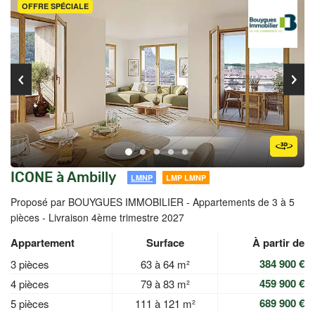
OFFRE SPÉCIALE
ICONE à Ambilly
LMNP
LMP LMNP
Proposé par BOUYGUES IMMOBILIER -
Appartements de 3 à 5
pièces - Livraison 4ème trimestre 2027
Appartement
Surface
À partir de
384 900 €
3 pièces
63 à 64 m²
459 900 €
4 pièces
79 à 83 m²
689 900 €
5 pièces
111 à 121 m²