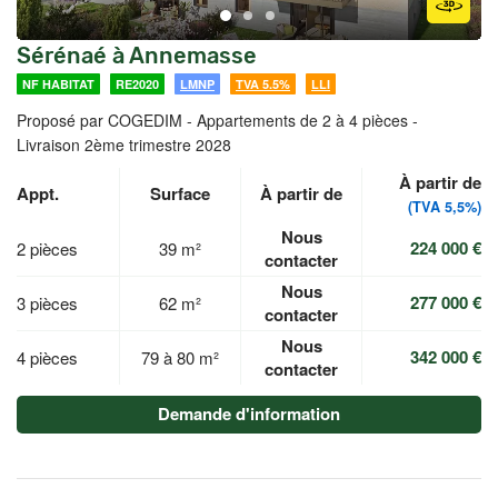
Sérénaé à Annemasse
NF HABITAT
RE2020
LMNP
TVA 5.5%
LLI
Proposé par COGEDIM -
Appartements de 2 à 4 pièces -
Livraison 2ème trimestre 2028
À partir de
Appt.
Surface
À partir de
(TVA 5,5%)
Nous
224 000 €
2 pièces
39 m²
contacter
Nous
277 000 €
3 pièces
62 m²
contacter
Nous
342 000 €
4 pièces
79 à 80 m²
contacter
Demande d'information