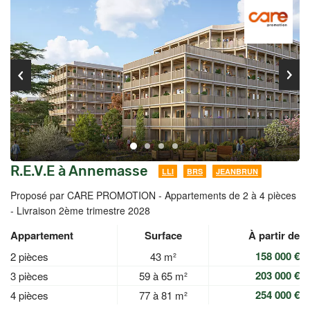
R.E.V.E à Annemasse
LLI
BRS
JEANBRUN
Proposé par CARE PROMOTION -
Appartements de 2 à 4 pièces
- Livraison 2ème trimestre 2028
Appartement
Surface
À partir de
158 000 €
2 pièces
43 m²
203 000 €
3 pièces
59 à 65 m²
254 000 €
4 pièces
77 à 81 m²