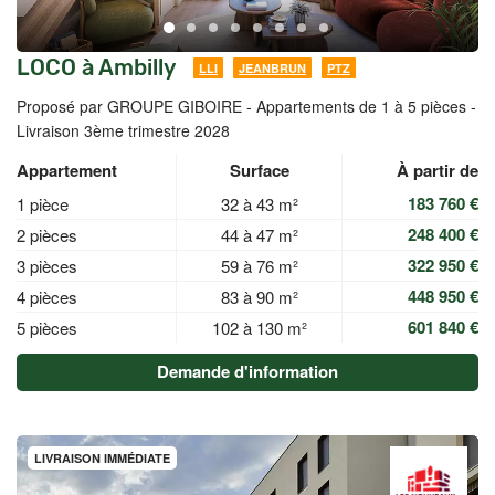
LOCO à Ambilly
LLI
JEANBRUN
PTZ
Proposé par GROUPE GIBOIRE -
Appartements de 1 à 5 pièces -
Livraison 3ème trimestre 2028
Appartement
Surface
À partir de
183 760 €
1 pièce
32 à 43 m²
248 400 €
2 pièces
44 à 47 m²
322 950 €
3 pièces
59 à 76 m²
448 950 €
4 pièces
83 à 90 m²
601 840 €
5 pièces
102 à 130 m²
Demande d'information
LIVRAISON IMMÉDIATE