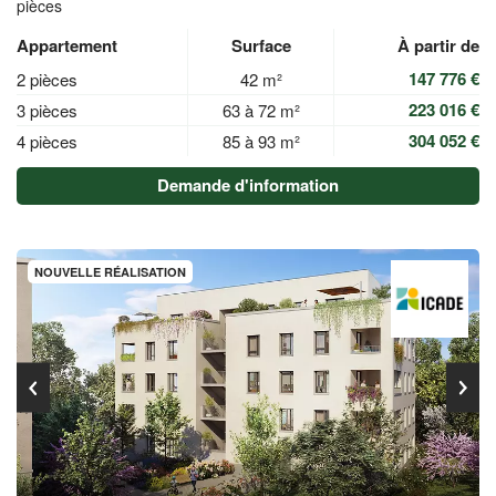
pièces
Appartement
Surface
À partir de
147 776 €
2 pièces
42 m²
223 016 €
3 pièces
63 à 72 m²
304 052 €
4 pièces
85 à 93 m²
Demande d'information
NOUVELLE RÉALISATION