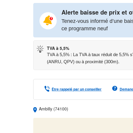
À moins de 5 minutes à pied du tramway vers Gen
Alerte baisse de prix et o
équipements et parcs, le quotidien y est fluide, prat
Tenez-vous informé d’une baiss
facilement accessibles, tout comme la gare Léman
ce programme neuf
Un emplacement stratégique à la frontière suisse, idé
*Infos sur
TVA à 5,5%
TVA à 5,5% : La TVA à taux réduit de 5,5% s'
Les informations sur les risques auxquels ce bien e
(ANRU, QPV) ou à proximité (300m).
www.georisques.gouv.fr
Être rappelé par un conseiller
Demande
Ambilly (74100)