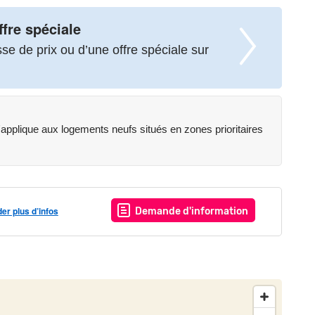
ève, à proximité immédiate des commerces, écoles,
ffre spéciale
ique et agréable. L'autoroute A40 et l'aéroport de Genève sont
e de prix ou d’une offre spéciale sur
 Express à 1,7 km.
al pour habiter ou investir en toute sérénité.
applique aux logements neufs situés en zones prioritaires
st exposé sont disponibles sur le site Géorisques :
r plus d’infos
Demande d'information