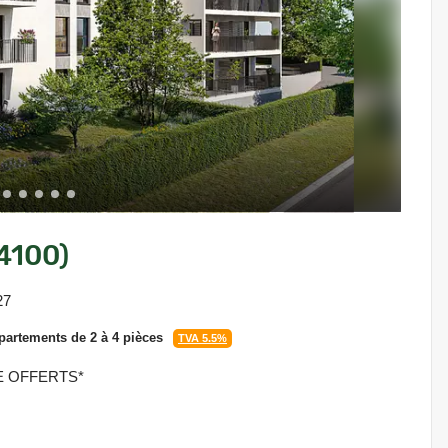
74100)
27
artements de 2 à 4 pièces
TVA 5.5%
E OFFERTS*