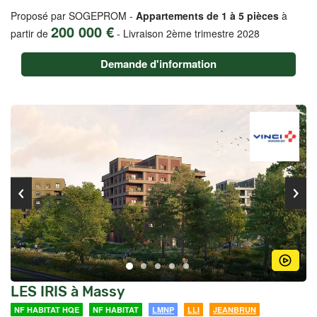
Proposé par SOGEPROM -
Appartements de 1 à 5 pièces
à
200 000 €
partir de
-
Livraison 2ème trimestre 2028
Demande d'information
LES IRIS à Massy
NF HABITAT HQE
NF HABITAT
LMNP
LLI
JEANBRUN