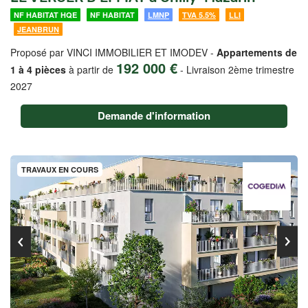
NF HABITAT HQE
NF HABITAT
LMNP
TVA 5.5%
LLI
JEANBRUN
Proposé par VINCI IMMOBILIER ET IMODEV -
Appartements de
192 000 €
1 à 4 pièces
à partir de
-
Livraison 2ème trimestre
2027
Demande d'information
TRAVAUX EN COURS