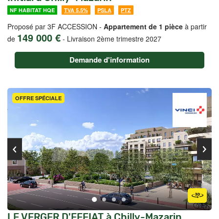
NF HABITAT HQE
TVA 5.5%
PSLA
PTZ
Proposé par 3F ACCESSION -
Appartement de 1 pièce
à partir
149 000 €
de
-
Livraison 2ème trimestre 2027
Demande d'information
OFFRE SPÉCIALE
LE VERGER D'EFFIAT à Chilly-Mazarin