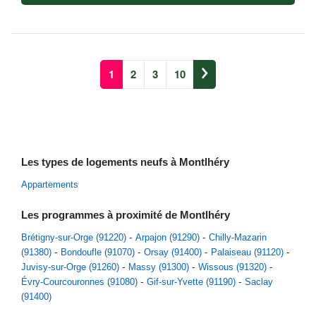
1
2
3
10
Les types de logements neufs à Montlhéry
Appartements
Les programmes à proximité de Montlhéry
Brétigny-sur-Orge (91220)
Arpajon (91290)
Chilly-Mazarin
(91380)
Bondoufle (91070)
Orsay (91400)
Palaiseau (91120)
Juvisy-sur-Orge (91260)
Massy (91300)
Wissous (91320)
Évry-Courcouronnes (91080)
Gif-sur-Yvette (91190)
Saclay
(91400)