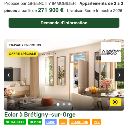
Proposé par GREENCITY IMMOBILIER -
Appartements de 2 à 3
271 900 €
pièces
à partir de
-
Livraison 3ème trimestre 2026
Demande d'information
TRAVAUX EN COURS
OFFRE SPÉCIALE
Eclor à Brétigny-sur-Orge
NF HABITAT
RE2020
LMNP
LLI
JEANBRUN
PTZ