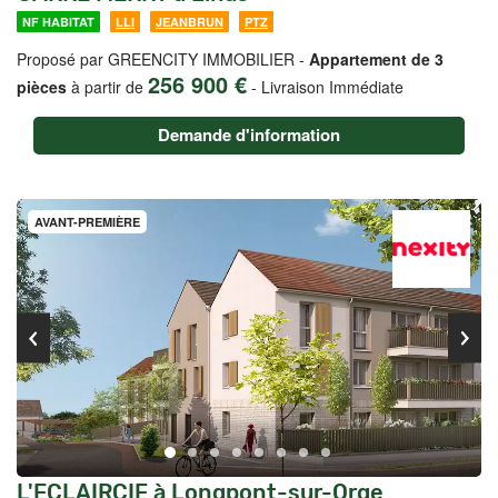
NF HABITAT
LLI
JEANBRUN
PTZ
Proposé par GREENCITY IMMOBILIER -
Appartement de 3
256 900 €
pièces
à partir de
-
Livraison Immédiate
Demande d'information
AVANT-PREMIÈRE
L'ECLAIRCIE à Longpont-sur-Orge