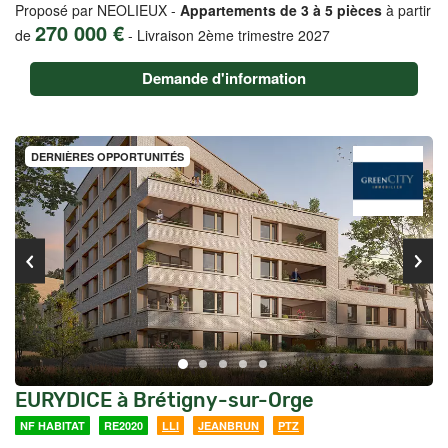
Proposé par NEOLIEUX -
Appartements de 3 à 5 pièces
à partir
270 000 €
de
-
Livraison 2ème trimestre 2027
Demande d'information
DERNIÈRES OPPORTUNITÉS
EURYDICE à Brétigny-sur-Orge
NF HABITAT
RE2020
LLI
JEANBRUN
PTZ