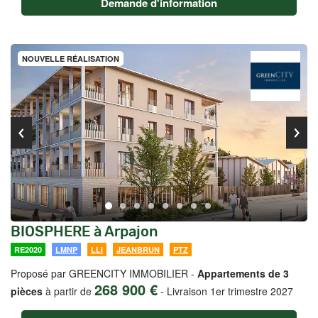
Demande d'information
NOUVELLE RÉALISATION
BIOSPHERE à Arpajon
RE2020
LMNP
LLI
JEANBRUN
PTZ
Proposé par GREENCITY IMMOBILIER -
Appartements de 3
268 900 €
pièces
à partir de
-
Livraison 1er trimestre 2027