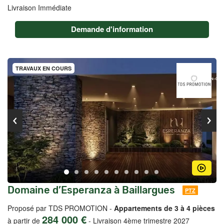
Livraison Immédiate
Demande d'information
TRAVAUX EN COURS
Domaine d’Esperanza à Baillargues
PTZ
Proposé par TDS PROMOTION -
Appartements de 3 à 4 pièces
284 000 €
à partir de
-
Livraison 4ème trimestre 2027