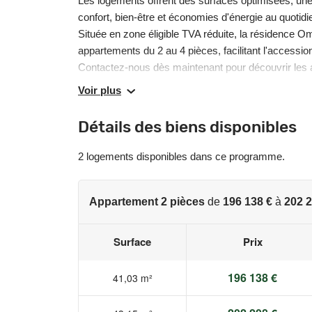
Les logements offrent des surfaces optimisées, une 
confort, bien-être et économies d'énergie au quotidi
Située en zone éligible TVA réduite, la résidence O
appartements du 2 au 4 pièces, facilitant l'accession
Contactez-nous dès maintenant pour découvrir les a
immobilier à Montpellier.
Voir plus
Pour toutes informations complémentaires, prenez 
Détails des biens disponibles
Les informations sur les risques auxquels ce bien e
2 logements disponibles dans ce programme.
www.georisques.gouv.fr
Appartement 2 pièces
de
196 138 €
à
202 2
Surface
Prix
196 138 €
41,03 m²