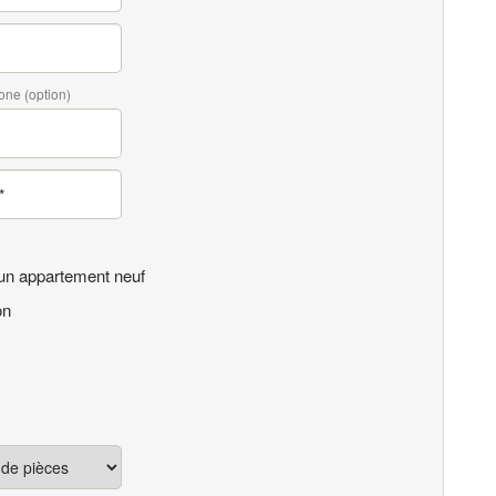
one (option)
un appartement neuf
on