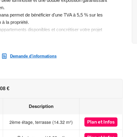
belle luminosité et une double exposition garantissant
en.
mana permet de bénéficier d'une TVA à 5,5 % sur les
 à la propriété.
ppartements disponibles et concrétiser votre projet
contact avec nous !
Demande d'informations
st exposé sont disponibles sur le site Géorisques :
08 €
Description
2ème étage, terrasse (14.32 m²)
Plan
et Infos