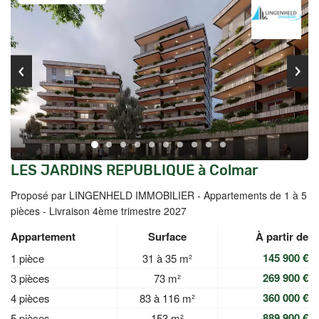
LES JARDINS REPUBLIQUE à Colmar
Proposé par LINGENHELD IMMOBILIER -
Appartements de 1 à 5
pièces - Livraison 4ème trimestre 2027
Appartement
Surface
À partir de
145 900 €
1 pièce
31 à 35 m²
269 900 €
3 pièces
73 m²
360 000 €
4 pièces
83 à 116 m²
889 900 €
5 pièces
153 m²