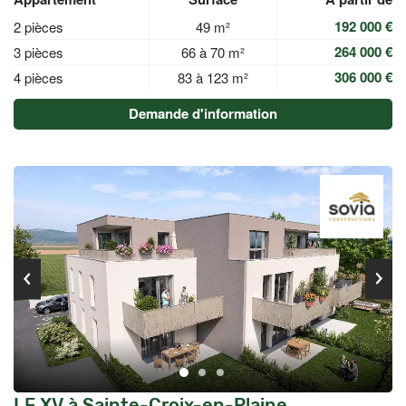
192 000 €
2 pièces
49 m²
264 000 €
3 pièces
66 à 70 m²
306 000 €
4 pièces
83 à 123 m²
Demande d'information
LE XV à Sainte-Croix-en-Plaine