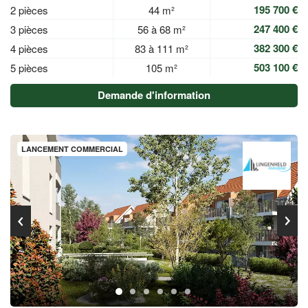
195 700 €
2 pièces
44 m²
247 400 €
3 pièces
56 à 68 m²
382 300 €
4 pièces
83 à 111 m²
503 100 €
5 pièces
105 m²
Demande d'information
LANCEMENT COMMERCIAL