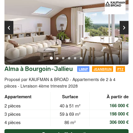
Alma à Bourgoin-Jallieu
LMNP
JEANBRUN
PTZ
Proposé par KAUFMAN & BROAD -
Appartements de 2 à 4
pièces - Livraison 4ème trimestre 2028
Appartement
Surface
À partir de
166 000 €
2 pièces
40 à 51 m²
198 000 €
3 pièces
59 à 69 m²
306 000 €
4 pièces
86 m²