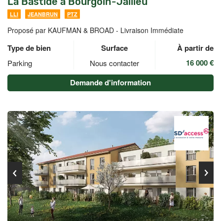
La Bastide à Bourgoin-Jallieu
LLI
JEANBRUN
PTZ
Proposé par KAUFMAN & BROAD -
Livraison Immédiate
Type de bien
Surface
À partir de
16 000 €
Parking
Nous contacter
Demande d'information