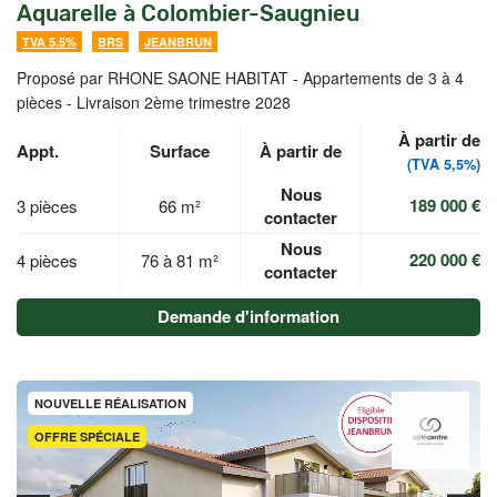
Aquarelle à Colombier-Saugnieu
TVA 5.5%
BRS
JEANBRUN
Proposé par RHONE SAONE HABITAT -
Appartements de 3 à 4
pièces - Livraison 2ème trimestre 2028
À partir de
Appt.
Surface
À partir de
(TVA 5,5%)
Nous
189 000 €
3 pièces
66 m²
contacter
Nous
220 000 €
4 pièces
76 à 81 m²
contacter
Demande d'information
NOUVELLE RÉALISATION
OFFRE SPÉCIALE