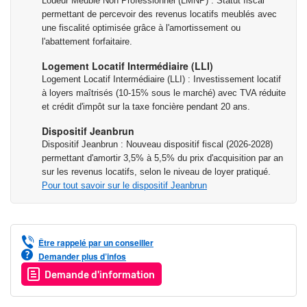
Loueur Meublé Non Professionnel (LMNP) : Statut fiscal
traitement de vos données :
permettant de percevoir des revenus locatifs meublés avec
une fiscalité optimisée grâce à l'amortissement ou
l'abattement forfaitaire.
Les informations sur les risques auxquels ce bien est exposé
sont disponibles sur le site Géorisques :
Logement Locatif Intermédiaire (LLI)
Logement Locatif Intermédiaire (LLI) : Investissement locatif
www.georisques.gouv.fr
à loyers maîtrisés (10-15% sous le marché) avec TVA réduite
et crédit d'impôt sur la taxe foncière pendant 20 ans.
Dispositif Jeanbrun
Dispositif Jeanbrun : Nouveau dispositif fiscal (2026-2028)
permettant d'amortir 3,5% à 5,5% du prix d'acquisition par an
sur les revenus locatifs, selon le niveau de loyer pratiqué.
Pour tout savoir sur le dispositif Jeanbrun
Être rappelé par un conseiller
Demander plus d’infos
Demande d'information