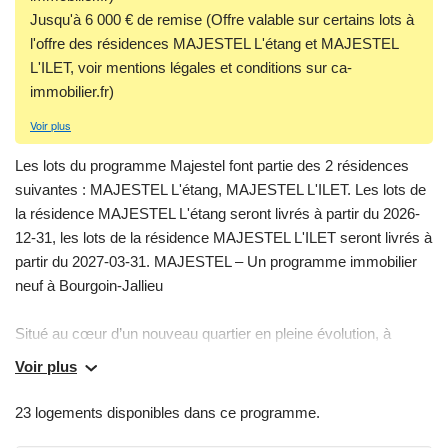
Jusqu'à 6 000 € de remise (Offre valable sur certains lots à
l'offre des résidences MAJESTEL L'étang et MAJESTEL
L'ILET, voir mentions légales et conditions sur ca-
immobilier.fr)
Voir plus
Les lots du programme Majestel font partie des 2 résidences
suivantes : MAJESTEL L'étang, MAJESTEL L'ILET. Les lots de
la résidence MAJESTEL L'étang seront livrés à partir du 2026-
12-31, les lots de la résidence MAJESTEL L'ILET seront livrés à
partir du 2027-03-31. MAJESTEL – Un programme immobilier
neuf à Bourgoin‑Jallieu
Situé au cœur d’un nouveau quartier en pleine évolution, à
proximité immédiate du parc des Lilattes, le programme neuf
Voir plus
MAJESTEL propose un cadre de vie alliant nature, modernité et
accessibilité. Développé en plusieurs tranches
23 logements disponibles dans ce programme.
complémentaires, MAJESTEL offre une diversité de logements