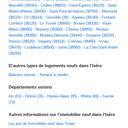
Marcellin (38160)
Crolles (38920)
Saint-Egrève (38120)
Saint-
Martin-d'Hères (38400)
Saint-Paul-de-Varces (38760)
Allemond
(38114)
Oz (38114)
Grenoble (38)
Apprieu (38140)
Fontanil-
Cornillon (38120)
Le Touvet (38660)
Biviers (38330)
Vaulx-
Milieu (38090)
Noyarey (38360)
Chirens (38850)
Nivolas-
Vermelle (38300)
Moidieu-Détourbe (38440)
Serpaize (38200)
Vénosc (38520)
Vaujany (38114)
Crémieu (38460)
Vinay
(38470)
Coublevie (38500)
Jarrie (38560)
La Côte-Saint-André
(38260)
D'autres types de logements neufs dans l'Isère
Maisons neuves
Terrains à vendre
Départements voisins
Ain (01)
Drôme (26)
Hautes-Alpes (05)
Rhône (69)
Savoie
(73)
Autres informations sur l'immobilier neuf dans l'Isère
Les prix de l'immobilier neuf dans l'Isère