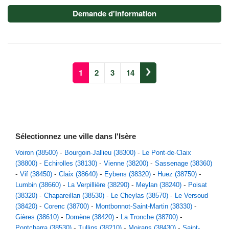
Demande d'information
1
2
3
14
Sélectionnez une ville dans l'Isère
Voiron (38500)
Bourgoin-Jallieu (38300)
Le Pont-de-Claix
(38800)
Echirolles (38130)
Vienne (38200)
Sassenage (38360)
Vif (38450)
Claix (38640)
Eybens (38320)
Huez (38750)
Lumbin (38660)
La Verpillière (38290)
Meylan (38240)
Poisat
(38320)
Chapareillan (38530)
Le Cheylas (38570)
Le Versoud
(38420)
Corenc (38700)
Montbonnot-Saint-Martin (38330)
Gières (38610)
Domène (38420)
La Tronche (38700)
Pontcharra (38530)
Tullins (38210)
Moirans (38430)
Saint-