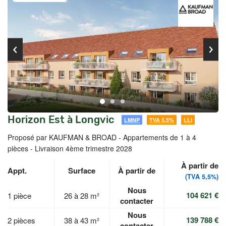
Horizon Est à Longvic
LMNP
TVA 5.5%
LLI
Proposé par KAUFMAN & BROAD -
Appartements de 1 à 4
pièces - Livraison 4ème trimestre 2028
À partir de
Appt.
Surface
À partir de
(TVA 5,5%)
Nous
104 621 €
1 pièce
26 à 28 m²
contacter
Nous
139 788 €
2 pièces
38 à 43 m²
contacter