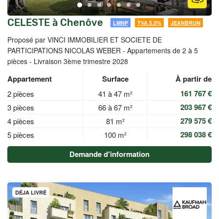
CELESTE à Chenôve
LMNP
TVA 5.5%
JEANBRUN
Proposé par VINCI IMMOBILIER ET SOCIETE DE
PARTICIPATIONS NICOLAS WEBER -
Appartements de 2 à 5
pièces - Livraison 3ème trimestre 2028
Appartement
Surface
À partir de
161 767 €
2 pièces
41 à 47 m²
203 967 €
3 pièces
66 à 67 m²
279 575 €
4 pièces
81 m²
298 038 €
5 pièces
100 m²
Demande d'information
DÉJA LIVRÉ