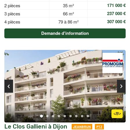
171 000 €
2 pièces
35 m²
237 000 €
3 pièces
66 m²
307 000 €
4 pièces
79 à 86 m²
Demande d'information
Le Clos Gallieni à Dijon
JEANBRUN
PTZ