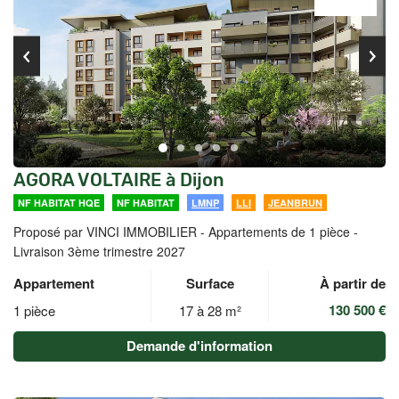
AGORA VOLTAIRE à Dijon
NF HABITAT HQE
NF HABITAT
LMNP
LLI
JEANBRUN
Proposé par VINCI IMMOBILIER -
Appartements de 1 pièce -
Livraison 3ème trimestre 2027
Appartement
Surface
À partir de
130 500 €
1 pièce
17 à 28 m²
Demande d'information