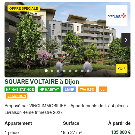
OFFRE SPÉCIALE
SQUARE VOLTAIRE à Dijon
NF HABITAT HQE
NF HABITAT
LMNP
TVA 5.5%
LLI
JEANBRUN
Proposé par VINCI IMMOBILIER -
Appartements de 1 à 4 pièces -
Livraison 4ème trimestre 2027
Appartement
Surface
À partir de
135 000 €
1 pièce
19 à 27 m²