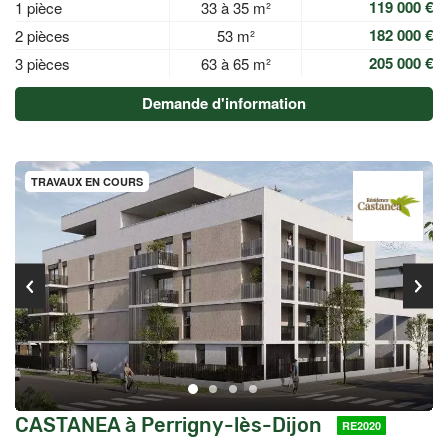
119 000 €
1 pièce
33 à 35 m²
182 000 €
2 pièces
53 m²
205 000 €
3 pièces
63 à 65 m²
Demande d'information
TRAVAUX EN COURS
CASTANEA à Perrigny-lès-Dijon
RE2020