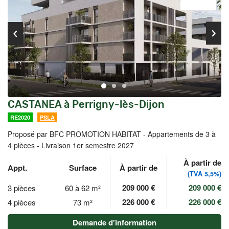
CASTANEA à Perrigny-lès-Dijon
RE2020
PSLA
Proposé par BFC PROMOTION HABITAT -
Appartements de 3 à
4 pièces - Livraison 1er semestre 2027
À partir de
Appt.
Surface
À partir de
(TVA 5,5%)
209 000 €
209 000 €
3 pièces
60 à 62 m²
226 000 €
226 000 €
4 pièces
73 m²
Demande d'information