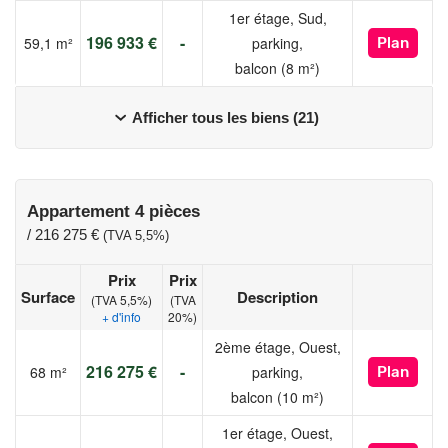
1er étage, Sud,
196 933 €
-
59,1 m²
parking,
Plan
balcon (8 m²)
Afficher tous les biens (21)
Appartement 4 pièces
/
216 275 €
(TVA 5,5%)
Prix
Prix
Surface
Description
(TVA 5,5%)
(TVA
+ d'info
20%)
2ème étage, Ouest,
216 275 €
-
68 m²
parking,
Plan
balcon (10 m²)
1er étage, Ouest,