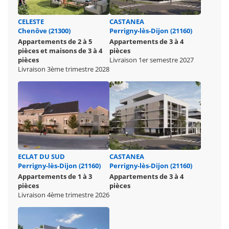
CELESTE
CASTANEA
Chenôve (21300)
Perrigny-lès-Dijon (21160)
Appartements de 2 à 5
Appartements de 3 à 4
pièces et maisons de 3 à 4
pièces
pièces
Livraison 1er semestre 2027
Livraison 3ème trimestre 2028
ECLAT DU SUD
CASTANEA
Perrigny-lès-Dijon (21160)
Perrigny-lès-Dijon (21160)
Appartements de 1 à 3
Appartements de 3 à 4
pièces
pièces
Livraison 4ème trimestre 2026