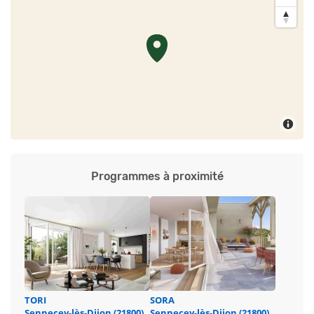
Programmes à proximité
TORI
SORA
Sennecey-lès-Dijon (21800)
Sennecey-lès-Dijon (21800)