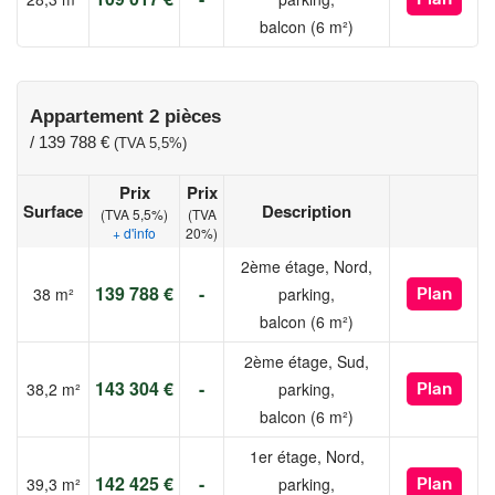
balcon (6 m²)
Appartement 2 pièces
/
139 788 €
(TVA 5,5%)
Prix
Prix
Surface
Description
(TVA 5,5%)
(TVA
+ d'info
20%)
2ème étage, Nord,
139 788 €
-
38 m²
parking,
Plan
balcon (6 m²)
2ème étage, Sud,
143 304 €
-
38,2 m²
parking,
Plan
balcon (6 m²)
1er étage, Nord,
142 425 €
-
39,3 m²
parking,
Plan