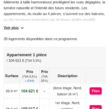
bâtiments à taille harmonieuse privilégient les vues dégagées, la
lumière naturelle et l’intimité des futurs résidents. Les
appartements, du studio au 4 pièces, s’ouvrent sur des balcons,
ou des terrasses prolongées par de beaux jardins privatifs
séparés de haies végétales préservant la tranquillité de chacun.
Voir plus
Éligibles à la TVA réduite à 5,5%, ils offrent une belle opportunité
d’accession dans un cadre de vie recherché. Une adresse
35 logements disponibles dans ce programme.
pensée pour conjuguer sérénité, confort et mobilité, à quelques
minutes du cœur historique de Dijon. A 15min* en voiture du
centre-ville de Dijon et à proximité du CHU Jardins privatifs,
Appartement 1 pièce
balcons ou terrasses Architecture inspirée des maisons
/
104 621 €
(TVA 5,5%)
bourguignonnes avec toitures à deux pans À proximité du canal
Prix
Prix
de Bourgogne et des accès vers Dijon Une adresse proche des
Surface
Description
(TVA 5,5%)
(TVA
grands pôles d’activités et des zones d’emploi de Longvic
+ d'info
20%)
2ème étage, Nord,
Les informations sur les risques auxquels ce bien est exposé
104 621 €
-
26,9 m²
Plan
balcon (6 m²)
sont disponibles sur le site Géorisques :
www.georisques.gouv.fr
1er étage, Nord,
109 017 €
-
28,3 m²
parking,
Plan