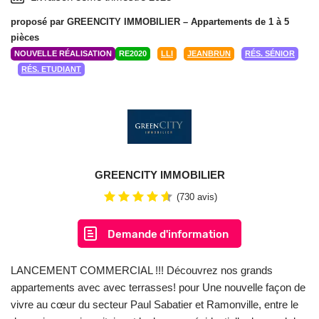
proposé par
GREENCITY IMMOBILIER
– Appartements de 1 à 5
pièces
NOUVELLE RÉALISATION
RE2020
LLI
JEANBRUN
RÉS. SÉNIOR
RÉS. ETUDIANT
GREENCITY IMMOBILIER
(730 avis)
Demande d'information
LANCEMENT COMMERCIAL !!! Découvrez nos grands
appartements avec avec terrasses! pour Une nouvelle façon de
vivre au cœur du secteur Paul Sabatier et Ramonville, entre le