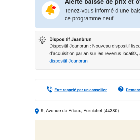
Alerte baisse de prix et o
Tenez-vous informé d’une baiss
PROFITEZ EN PLUS DES FRAIS DE NOTAIRE 
PERFORMANCES ENERGETIQUES.
ce programme neuf
(Ref.1154/1133-447708)
Dispositif Jeanbrun
Dispositif Jeanbrun : Nouveau dispositif fis
Les informations sur les risques auxquels ce bien e
d'acquisition par an sur les revenus locatifs,
www.georisques.gouv.fr
dispositif Jeanbrun
Être rappelé par un conseiller
Demande
9, Avenue de Prieux, Pornichet (44380)