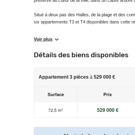
préservé au cœur de la ville, dans un cadre arboré
Situé à deux pas des Halles, de la plage et des com
six appartements T3 et T4 disponibles dans cette ré
Nos derniers 3 pièces sont situés :
Voir plus
Au rez-de-chaussée et bénéficient d’une vaste terra
Au 1er ou au 2ème étage et bénéficient d’un balcon 
Détails des biens disponibles
vitrée.
Enfin, découvrez notre 4 pièces en attique orienté pl
Appartement 3 pièces
à
529 000 €
Ce bien d’exception aux prestations haut de gamm
exposition pour une luminosité sans pareil, un dressi
Surface
Prix
soignées.
Ces derniers appartements représentent une opportuni
529 000 €
72,5 m²
idyllique.
Contactez-nous dès aujourd’hui pour organiser votre 