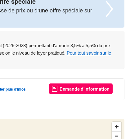
ffre spéciale
e de prix ou d’une offre spéciale sur
REDUITS DANS LE NEUF ET DES MEILLEURES
cal (2026-2028) permettant d'amortir 3,5% à 5,5% du prix
st exposé sont disponibles sur le site Géorisques :
 selon le niveau de loyer pratiqué.
Pour tout savoir sur le
r plus d’infos
Demande d'information