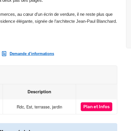
 à deux pas des plages.
merces, au cœur d’un écrin de verdure, il ne reste plus que
sidence élégante, signée de l’architecte Jean-Paul Blanchard.
sse donnant sur un jardin privatif engazonné,
directement accessible depuis le salon via une large baie
Demande d'informations
ein sud et bénéficiant d’une terrasse filante de plus de 50 m2 !
e comprend un séjour de plus de 35m2 avec une double
ng dans l’entrée et deux salles de bains aux finitions
Description
té unique, entre vie élégante, confort familial et cadre
Rdc, Est, terrasse, jardin
Plan
et Infos
visite, découvrir les plans et simuler votre financement.