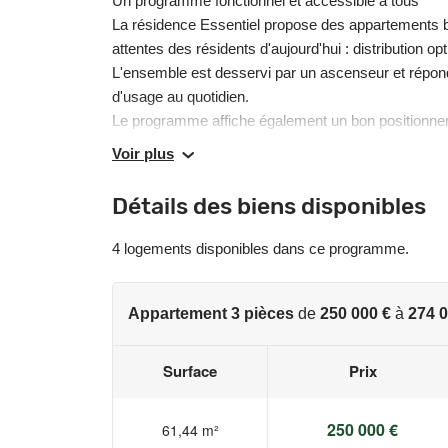
Un programme fonctionnel et accessible à tous
La résidence Essentiel propose des appartements b
attentes des résidents d'aujourd'hui : distribution op
L'ensemble est desservi par un ascenseur et répond
d'usage au quotidien.
Le programme affiche également un bon positionnem
investisseurs.
Voir plus
Un habitat durable au coeur de l'écoquartier Écosp
Détails des biens disponibles
Implantée dans le quartier Écosphère à Hérouville-
favorisant les mobilités douces, la biodiversité et la
4 logements disponibles dans ce programme.
L'environnement immédiat associe espaces verts, ci
commerces, les équipements publics et les transp
Un choix responsable, dans un cadre de vie en acc
Appartement 3 pièces
de
250 000 €
à
274 0
Un investissement pertinent dans un secteur en pl
Surface
Prix
À la croisée des pôles d'emplois, de l'université et
stratégique au sein de la métropole caennaise.
250 000 €
61,44 m²
Avec sa bonne accessibilité, son équilibre entre rési