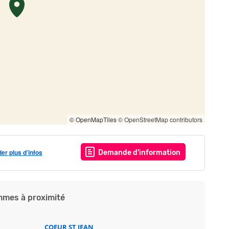
© OpenMapTiles
© OpenStreetMap contributors
r plus d’infos
Demande d'information
mes à proximité
COEUR ST JEAN