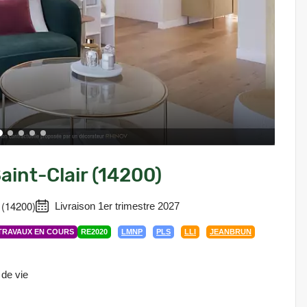
aint-Clair (14200)
r (14200)
Livraison 1er trimestre 2027
TRAVAUX EN COURS
RE2020
LMNP
PLS
LLI
JEANBRUN
 de vie