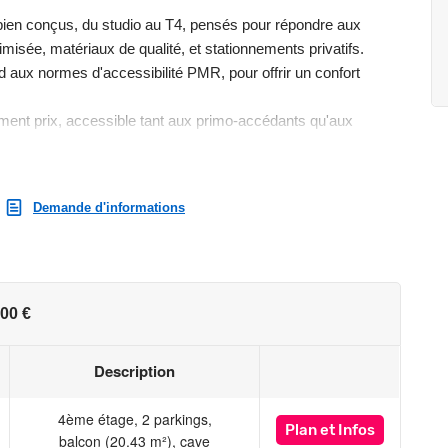
ien conçus, du studio au T4, pensés pour répondre aux
timisée, matériaux de qualité, et stationnements privatifs.
 aux normes d'accessibilité PMR, pour offrir un confort
ent prix, accessible tant aux primo-accédants qu'aux
hère
Demande d'informations
Lébisey, la résidence s'inscrit dans une démarche éco-urbaine
 sobriété énergétique.
rculations piétonnes et liaisons douces vers les
orts en commun.
ord avec les enjeux contemporains.
00 €
ein renouveau
Description
 de la technopole, Essentiel bénéficie d'un emplacement
4ème étage, 2 parkings,
Plan
et Infos
dences principales et investissement locatif, et une livraison
balcon (20.43 m²), cave