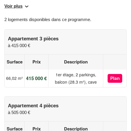
une commune dynamique et connectée, entre lac et
Voir plus
montagnes, la résidence répond aux attentes des familles
comme des investisseurs en quête d'un cadre de vie privilégié
2 logements disponibles dans ce programme.
et d'un placement pérenne.
Les informations sur les risques auxquels ce bien est exposé
Appartement 3 pièces
sont disponibles sur le site Géorisques :
à
415 000 €
www.georisques.gouv.fr
Surface
Prix
Description
1er étage, 2 parkings,
415 000 €
66,02 m²
Plan
balcon (28.3 m²), cave
Appartement 4 pièces
à
505 000 €
Surface
Prix
Description