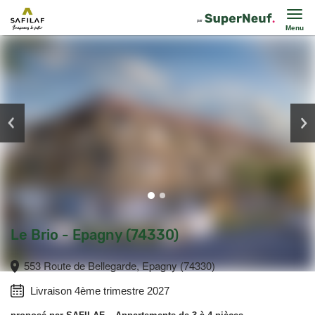
Menu
Le Brio - Epagny (74330)
553 Route de Bellegarde, Epagny (74330)
Livraison 4ème trimestre 2027