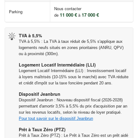
La vie quotidienne
Nous contacter
Parking
• Crèche à 5 min*
11 000 €
17 000 €
de
à
• Garderie à 9 min*
• Ecole maternelle à 5 min*
• Ecole primaire à 5 min*
TVA à 5,5%
TVA à 5,5% : La TVA à taux réduit de 5,5% s'applique aux
• Collège à 14 min*
logements neufs situés en zones prioritaires (ANRU, QPV)
• Lycée à 18 min*
ou à proximité (300m).
• Mairie à 12 min*
• Poste à 12 min*
Logement Locatif Intermédiaire (LLI)
Logement Locatif Intermédiaire (LLI) : Investissement locatif
• Boulangerie à 1 min*
à loyers maîtrisés (10-15% sous le marché) avec TVA réduite
• Coiffeur à 1 min*
et crédit d'impôt sur la taxe foncière pendant 20 ans.
• Opticien à 3 min*
Dispositif Jeanbrun
• Pharmacie à 1 min*
Dispositif Jeanbrun : Nouveau dispositif fiscal (2026-2028)
• Fleuriste à 7 min*
permettant d'amortir 3,5% à 5,5% du prix d'acquisition par an
• Presse à 4 min*
sur les revenus locatifs, selon le niveau de loyer pratiqué.
• Supermarché à 11 min*
Pour tout savoir sur le dispositif Jeanbrun
• Hypermarché à 7 min**
Prêt à Taux Zéro (PTZ)
• Centre commercial Avenir à 7 min**
Prêt à Taux Zéro (PTZ) : Le Prêt à Taux Zéro est un prêt aidé