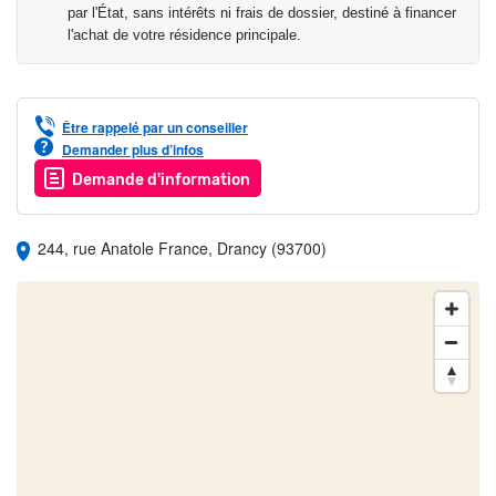
• Marché à 11 min*
par l'État, sans intérêts ni frais de dossier, destiné à financer
l'achat de votre résidence principale.
*Temps de trajet indicatif à pied. Source Google Maps.
**Temps de trajet indicatif en voiture. Source Google Maps.
Les déplacements
Être rappelé par un conseiller
• Bus à 4 min*
Demander plus d’infos
• Tramway à 6 min**
Demande d'information
• Gare RER à 5 min*
*Temps de trajet indicatif à pied. Source Google Maps.
244, rue Anatole France, Drancy (93700)
**Temps de trajet indicatif en voiture. Source Google Maps.
Les loisirs
• Médiathèque à 4 min**
• Théâtre à 4 min**
• Cinéma à 4 min**
• Stade à 5 min**
• Gymnase à 3 min**
• Piscine à 4 min**
• Tennis à 5 min**