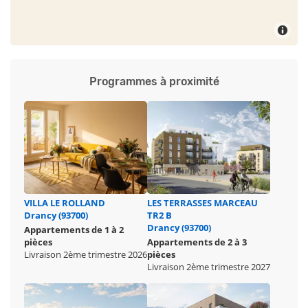
• Complexe sportif à 4 min**
• Parc de Ladoucette à 3 min**
**Temps de trajet indicatif en voiture. Source Google Maps.
Programmes à proximité
VILLA LE ROLLAND
LES TERRASSES MARCEAU
Drancy (93700)
TR2 B
Drancy (93700)
Appartements de 1 à 2
pièces
Appartements de 2 à 3
Livraison 2ème trimestre 2026
pièces
Livraison 2ème trimestre 2027