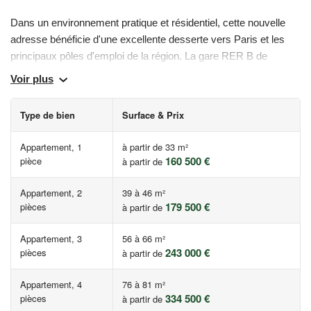
Dans un environnement pratique et résidentiel, cette nouvelle
adresse bénéficie d'une excellente desserte vers Paris et les
principaux pôles d'emploi de la région. La gare RER B de
Drancy et la future ligne 16 du Grand Paris Express renforcent
Voir plus
encore son attractivité.
Type de bien
Surface & Prix
Du studio au 4 pièces, les appartements ont été conçus pour
offrir confort, luminosité et fonctionnalité. Tous se prolongent par
Appartement, 1
à partir de 33 m²
un balcon ou une terrasse, pour profiter pleinement d'un cadre
160 500 €
pièce
à partir de
de vie agréable au quotidien.
Appartement, 2
39 à 46 m²
179 500 €
* Prix à partir de - Hors parking - TVA 5.5% - Dans la limite des
pièces
à partir de
stocks disponibles.
Appartement, 3
56 à 66 m²
243 000 €
pièces
à partir de
Les informations sur les risques auxquels ce bien est exposé
sont disponibles sur le site Géorisques :
Appartement, 4
76 à 81 m²
www.georisques.gouv.fr
334 500 €
pièces
à partir de