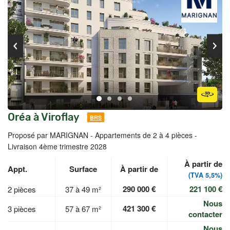
Oréa à Viroflay
BRS
Proposé par MARIGNAN -
Appartements de 2 à 4 pièces -
Livraison 4ème trimestre 2028
À partir de
Appt.
Surface
À partir de
(TVA 5,5%)
290 000 €
221 100 €
2 pièces
37 à 49 m²
Nous
421 300 €
3 pièces
57 à 67 m²
contacter
Nous