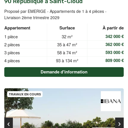
90 République à Saint-Cloud
Proposé par EMERIGE -
Appartements de 1 à 4 pièces -
Livraison 2ème trimestre 2029
Appartement
Surface
À partir de
342 000 €
1 pièce
32 m²
362 000 €
2 pièces
35 à 47 m²
593 000 €
3 pièces
58 à 74 m²
809 000 €
4 pièces
93 à 134 m²
Demande d'information
TRAVAUX EN COURS