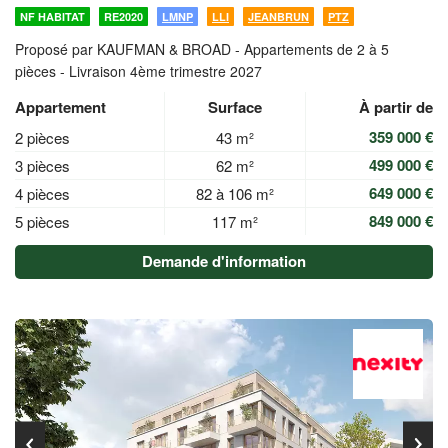
NF HABITAT
RE2020
LMNP
LLI
JEANBRUN
PTZ
Proposé par KAUFMAN & BROAD -
Appartements de 2 à 5
pièces - Livraison 4ème trimestre 2027
Appartement
Surface
À partir de
359 000 €
2 pièces
43 m²
499 000 €
3 pièces
62 m²
649 000 €
4 pièces
82 à 106 m²
849 000 €
5 pièces
117 m²
Demande d'information