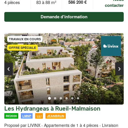
586 200 €
4 pièces
83 à 88 m²
contacter
Demande d'information
TRAVAUX EN COURS
OFFRE SPÉCIALE
Les Hydrangeas à Rueil-Malmaison
RE2020
LMNP
LLI
JEANBRUN
Proposé par LIVINX -
Appartements de 1 à 4 pièces - Livraison