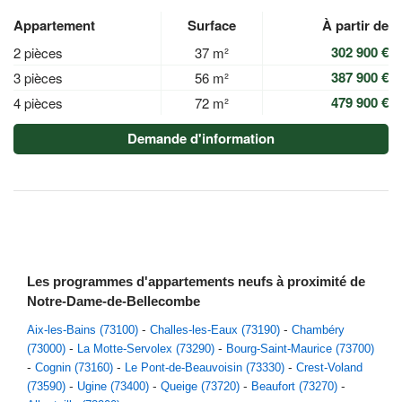
Appartement
Surface
À partir de
302 900 €
2 pièces
37 m²
387 900 €
3 pièces
56 m²
479 900 €
4 pièces
72 m²
Demande d'information
Les programmes d'appartements neufs à proximité de
Notre-Dame-de-Bellecombe
Aix-les-Bains (73100)
Challes-les-Eaux (73190)
Chambéry
(73000)
La Motte-Servolex (73290)
Bourg-Saint-Maurice (73700)
Cognin (73160)
Le Pont-de-Beauvoisin (73330)
Crest-Voland
(73590)
Ugine (73400)
Queige (73720)
Beaufort (73270)