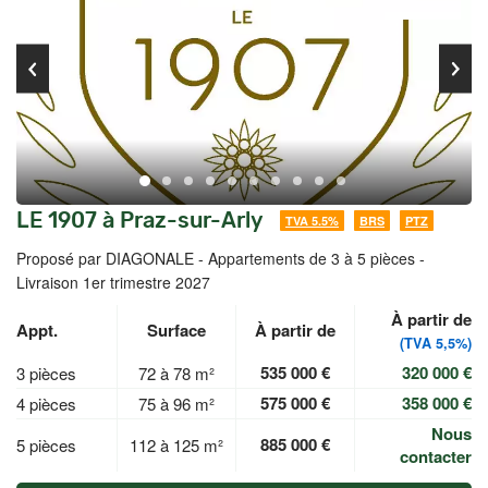
LE 1907 à Praz-sur-Arly
TVA 5.5%
BRS
PTZ
Proposé par DIAGONALE -
Appartements de 3 à 5 pièces -
Livraison 1er trimestre 2027
À partir de
Appt.
Surface
À partir de
(TVA 5,5%)
535 000 €
320 000 €
3 pièces
72 à 78 m²
575 000 €
358 000 €
4 pièces
75 à 96 m²
Nous
885 000 €
5 pièces
112 à 125 m²
contacter