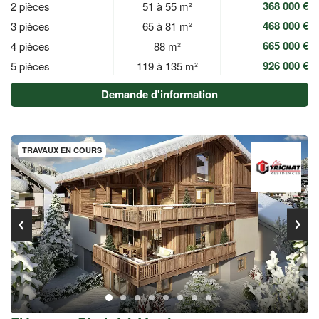
368 000 €
2 pièces
51 à 55 m²
468 000 €
3 pièces
65 à 81 m²
665 000 €
4 pièces
88 m²
926 000 €
5 pièces
119 à 135 m²
Demande d'information
TRAVAUX EN COURS