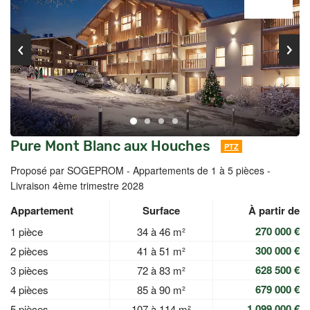
Pure Mont Blanc aux Houches
PTZ
Proposé par SOGEPROM -
Appartements de 1 à 5 pièces -
Livraison 4ème trimestre 2028
Appartement
Surface
À partir de
270 000 €
1 pièce
34 à 46 m²
300 000 €
2 pièces
41 à 51 m²
628 500 €
3 pièces
72 à 83 m²
679 000 €
4 pièces
85 à 90 m²
1 099 000 €
5 pièces
107 à 114 m²