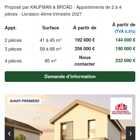
Proposé par KAUFMAN & BROAD -
Appartements de 2 à 4
pièces - Livraison 4ème trimestre 2027
À partir de
Appt.
Surface
À partir de
(TVA 5,5%)
192 000 €
144 000 €
2 pièces
41 à 45 m²
256 000 €
190 000 €
3 pièces
59 à 68 m²
Nous
232 000 €
4 pièces
85 m²
contacter
Demande d'information
AVANT-PREMIÈRE