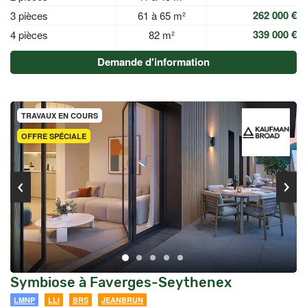
262 000 €
3 pièces
61 à 65 m²
339 000 €
4 pièces
82 m²
Demande d'information
TRAVAUX EN COURS
OFFRE SPÉCIALE
Symbiose à Faverges-Seythenex
LMNP
LLI
BRS
JEANBRUN