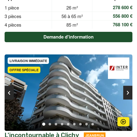
278 600 €
1 pièce
26 m²
556 800 €
3 pièces
56 à 65 m²
768 100 €
4 pièces
85 m²
Demande d'information
LIVRAISON IMMÉDIATE
OFFRE SPÉCIALE
L'incontournable à Clichy
JEANBRUN