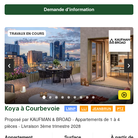
Demande d'information
TRAVAUX EN COURS
Koya à Courbevoie
LMNP
LLI
JEANBRUN
PTZ
Proposé par KAUFMAN & BROAD -
Appartements de 1 à 4
pièces - Livraison 3ème trimestre 2028
Appartement
Surface
À partir de