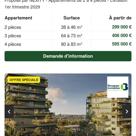
Proposé par NEXITY -
Appartements de 2 à 4 pièces - Livraison
1er trimestre 2029
Appartement
Surface
À partir de
299 000 €
2 pièces
38 à 46 m²
406 000 €
3 pièces
64 à 73 m²
595 000 €
4 pièces
80 à 83 m²
Demande d'information
OFFRE SPÉCIALE