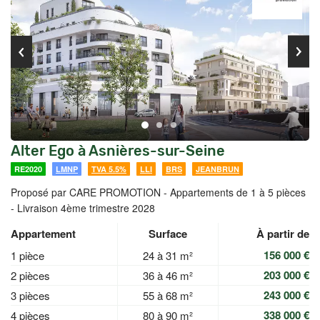
Alter Ego à Asnières-sur-Seine
RE2020
LMNP
TVA 5.5%
LLI
BRS
JEANBRUN
Proposé par CARE PROMOTION -
Appartements de 1 à 5 pièces
- Livraison 4ème trimestre 2028
Appartement
Surface
À partir de
156 000 €
1 pièce
24 à 31 m²
203 000 €
2 pièces
36 à 46 m²
243 000 €
3 pièces
55 à 68 m²
338 000 €
4 pièces
80 à 90 m²