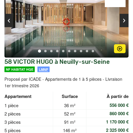
58 VICTOR HUGO à Neuilly-sur-Seine
NF HABITAT HQE
LMNP
Proposé par ICADE -
Appartements de 1 à 5 pièces - Livraison
1er trimestre 2026
Appartement
Surface
À partir de
556 000 €
1 pièce
36 m²
860 000 €
2 pièces
52 m²
1 170 000 €
3 pièces
91 m²
2 325 000 €
5 pièces
146 m²