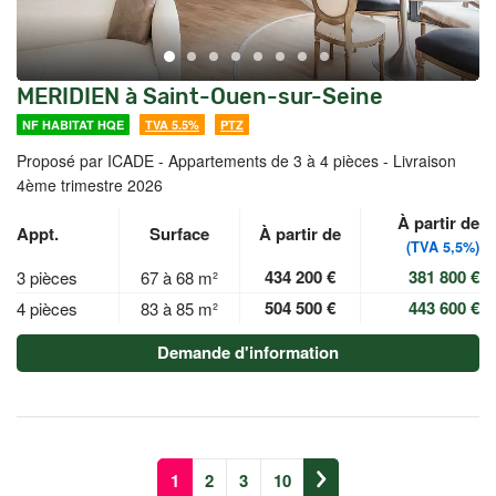
MERIDIEN à Saint-Ouen-sur-Seine
NF HABITAT HQE
TVA 5.5%
PTZ
Proposé par ICADE -
Appartements de 3 à 4 pièces - Livraison
4ème trimestre 2026
À partir de
Appt.
Surface
À partir de
(TVA 5,5%)
434 200 €
381 800 €
3 pièces
67 à 68 m²
504 500 €
443 600 €
4 pièces
83 à 85 m²
Demande d'information
1
2
3
10