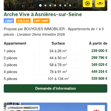
Arche Vive à Asnières-sur-Seine
LMNP
TVA 5.5%
LMP LMNP
Proposé par BOUYGUES IMMOBILIER -
Appartements de 1 à 5
pièces - Livraison 2ème trimestre 2028
Appartement
Surface
À partir de
239 000 €
1 pièce
24 à 26 m²
299 796 €
2 pièces
44 à 50 m²
349 029 €
3 pièces
58 à 78 m²
449 254 €
4 pièces
78 à 91 m²
539 808 €
5 pièces
101 à 134 m²
Demande d'information
LIVRAISON IMMÉDIATE