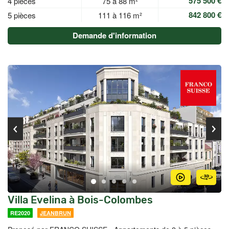
575 500 €
4 pièces
75 à 88 m²
842 800 €
5 pièces
111 à 116 m²
Demande d'information
Villa Evelina à Bois-Colombes
RE2020
JEANBRUN