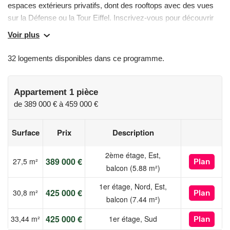
espaces extérieurs privatifs, dont des rooftops avec des vues
sur la Défense ou la Tour Eiffel. Inscrivez-vous pour découvrir
en avant-première cette résidence d’exception ! Contactez-nous
Voir plus
dès à présent au pour découvrir notre résidence et rencontrez
nos équipes.
32 logements disponibles dans ce programme.
• Proximité immédiate du métro et de tous les commerces.
• Appartements du studio au 5 pièces aux prestations haut de
gamme
Appartement 1 pièce
• Quelques appartements d'exception avec rooftop et vues sur
de
389 000 €
à
459 000 €
la Défense ou sur la Tour Eiffel.
• Une co-réalisation Sogelym Dixence et Bouygues Immobilier.
Surface
Prix
Description
Les informations sur les risques auxquels ce bien est exposé
2ème étage, Est,
389 000 €
27,5 m²
Plan
sont disponibles sur le site Géorisques :
balcon (5.88 m²)
www.georisques.gouv.fr
1er étage, Nord, Est,
425 000 €
30,8 m²
Plan
balcon (7.44 m²)
425 000 €
33,44 m²
1er étage, Sud
Plan