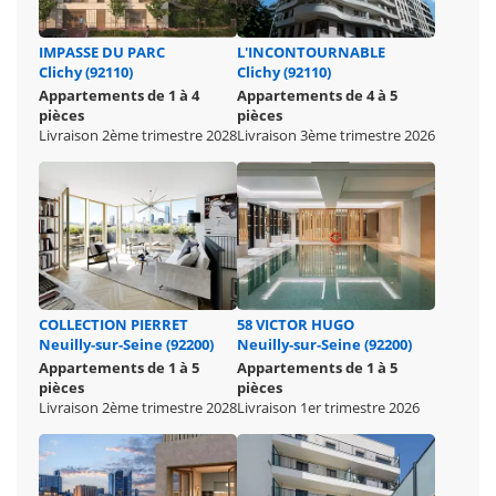
IMPASSE DU PARC
L'INCONTOURNABLE
Clichy (92110)
Clichy (92110)
Appartements de 1 à 4
Appartements de 4 à 5
pièces
pièces
Livraison 2ème trimestre 2028
Livraison 3ème trimestre 2026
COLLECTION PIERRET
58 VICTOR HUGO
Neuilly-sur-Seine (92200)
Neuilly-sur-Seine (92200)
Appartements de 1 à 5
Appartements de 1 à 5
pièces
pièces
Livraison 2ème trimestre 2028
Livraison 1er trimestre 2026