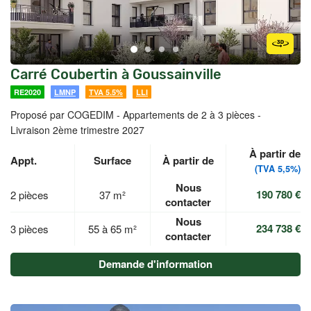
Carré Coubertin à Goussainville
RE2020
LMNP
TVA 5.5%
LLI
Proposé par COGEDIM -
Appartements de 2 à 3 pièces -
Livraison 2ème trimestre 2027
À partir de
Appt.
Surface
À partir de
(TVA 5,5%)
Nous
190 780 €
2 pièces
37 m²
contacter
Nous
234 738 €
3 pièces
55 à 65 m²
contacter
Demande d'information