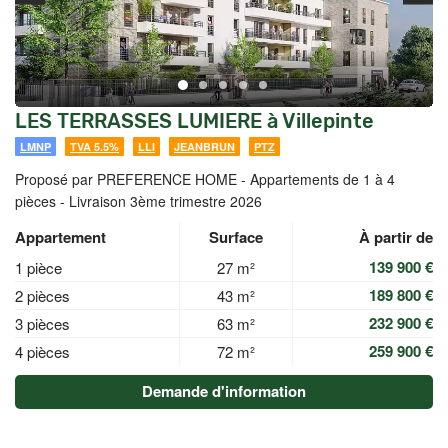
LES TERRASSES LUMIERE à Villepinte
LMNP
TVA 5.5%
LLI
JEANBRUN
PTZ
Proposé par PREFERENCE HOME -
Appartements de 1 à 4
pièces - Livraison 3ème trimestre 2026
Appartement
Surface
À partir de
139 900 €
1 pièce
27 m²
189 800 €
2 pièces
43 m²
232 900 €
3 pièces
63 m²
259 900 €
4 pièces
72 m²
Demande d'information