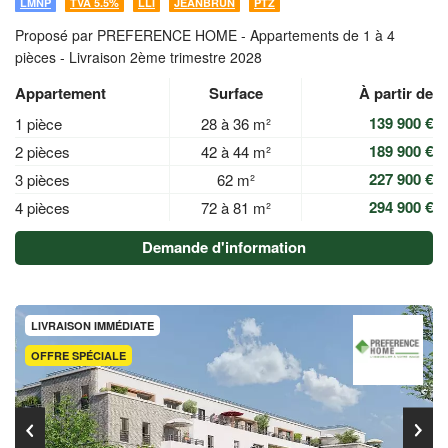
LMNP
TVA 5.5%
LLI
JEANBRUN
PTZ
Proposé par PREFERENCE HOME -
Appartements de 1 à 4
pièces - Livraison 2ème trimestre 2028
Appartement
Surface
À partir de
139 900 €
1 pièce
28 à 36 m²
189 900 €
2 pièces
42 à 44 m²
227 900 €
3 pièces
62 m²
294 900 €
4 pièces
72 à 81 m²
Demande d'information
LIVRAISON IMMÉDIATE
OFFRE SPÉCIALE