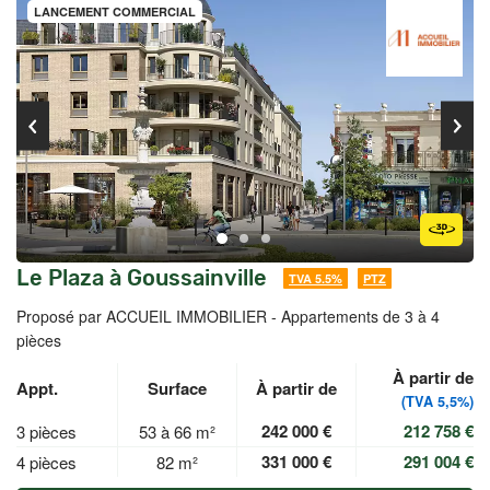
LANCEMENT COMMERCIAL
Le Plaza à Goussainville
TVA 5.5%
PTZ
Proposé par ACCUEIL IMMOBILIER -
Appartements de 3 à 4
pièces
À partir de
Appt.
Surface
À partir de
(TVA 5,5%)
242 000 €
212 758 €
3 pièces
53 à 66 m²
331 000 €
291 004 €
4 pièces
82 m²