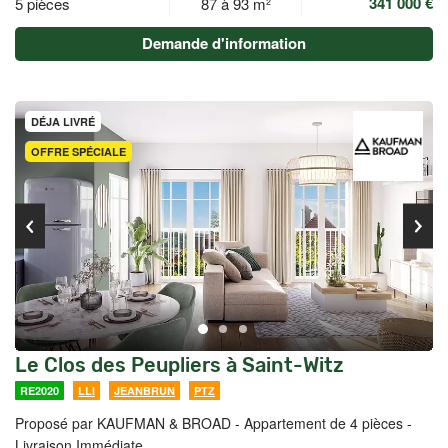
341 000 €
5 pièces
87 à 93 m²
Demande d'information
DÉJA LIVRÉ
OFFRE SPÉCIALE
Le Clos des Peupliers à Saint-Witz
RE2020
LLI
JEANBRUN
PTZ
Proposé par KAUFMAN & BROAD -
Appartement de 4 pièces -
Livraison Immédiate