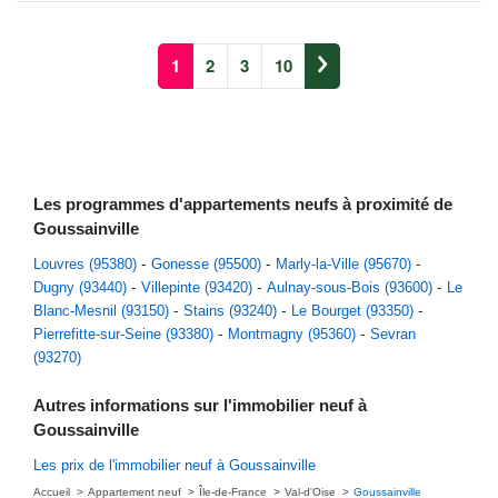
1
2
3
10
Les programmes d'appartements neufs à proximité de
Goussainville
Louvres (95380)
Gonesse (95500)
Marly-la-Ville (95670)
Dugny (93440)
Villepinte (93420)
Aulnay-sous-Bois (93600)
Le
Blanc-Mesnil (93150)
Stains (93240)
Le Bourget (93350)
Pierrefitte-sur-Seine (93380)
Montmagny (95360)
Sevran
(93270)
Autres informations sur l'immobilier neuf à
Goussainville
Les prix de l'immobilier neuf à Goussainville
Accueil
Appartement neuf
Île-de-France
Val-d'Oise
Goussainville