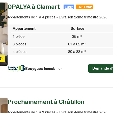
OPALYA à Clamart
LMNP
LMP LMNP
Appartements de 1 à 4 pièces - Livraison 2ème trimestre 2028
Appartement
Surface
1 pièce
35 m²
3 pièces
61 à 62 m²
4 pièces
80 à 88 m²
Demande d'
Bouygues Immobilier
Prochainement à Châtillon
Appartements de 1 à 3 pièces - Livraison 4ème trimestre 2028