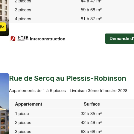
2 pièces
44 à 47 m²
3 pièces
59 à 68 m²
4 pièces
81 à 87 m²
Demande d'
Interconstruction
Rue de Sercq au Plessis-Robinson
Appartements de 1 à 5 pièces - Livraison 3ème trimestre 2028
Appartement
Surface
1 pièce
32 à 35 m²
2 pièces
42 à 49 m²
3 pièces
63 à 68 m²