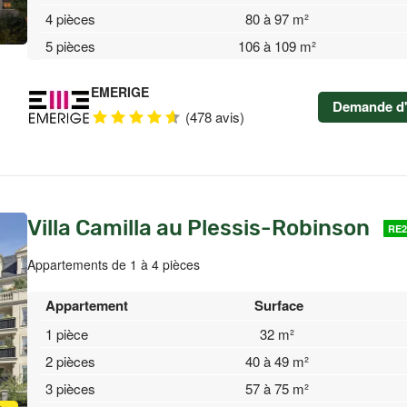
4 pièces
80 à 97 m²
5 pièces
106 à 109 m²
EMERIGE
Demande d'
(478 avis)
Villa Camilla au Plessis-Robinson
RE2
Appartements de 1 à 4 pièces
Appartement
Surface
1 pièce
32 m²
2 pièces
40 à 49 m²
3 pièces
57 à 75 m²