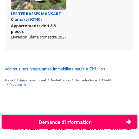
LES TERRASSES MANSART
Clamart (92140)
Appartements de 1 à 5
pièces
Livraison 3ème trimestre 2027
Voir tous nos programmes immobiliers neufs à Châtillon
Accueil
Appartement neuf
Île-de-France
Hauts-de-Seine
Châtillon
Programme
Demande d'information
Nous contacter
Je ne veux plus être contacté par téléphone
Mentions légales
Plan du site
Qui sommes-nous
Superimmo
Gestion des cookies
Espace PRO