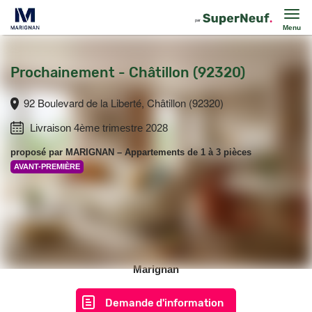
Menu
Prochainement - Châtillon (92320)
92 Boulevard de la Liberté, Châtillon (92320)
Livraison 4ème trimestre 2028
proposé par
MARIGNAN
– Appartements de 1 à 3 pièces
AVANT-PREMIÈRE
Marignan
Demande d'information