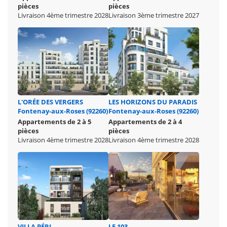
pièces
pièces
Livraison 4ème trimestre 2028
Livraison 3ème trimestre 2027
L'ORÉE DES VERGERS
LES HORIZONS DU PARADIS
Fontenay-aux-Roses (92260)
Fontenay-aux-Roses (92260)
Appartements de 2 à 5
Appartements de 2 à 4
pièces
pièces
Livraison 4ème trimestre 2028
Livraison 4ème trimestre 2028
VILLA PÉRI
LE 103