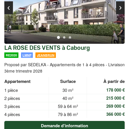
LA ROSE DES VENTS à Cabourg
RE2020
LMNP
JEANBRUN
Proposé par SEDELKA -
Appartements de 1 à 4 pièces - Livraison
3ème trimestre 2028
Appartement
Surface
À partir de
178 000 €
1 pièce
30 m²
215 000 €
2 pièces
40 m²
269 000 €
3 pièces
59 à 64 m²
366 000 €
4 pièces
79 à 86 m²
Demande d'information