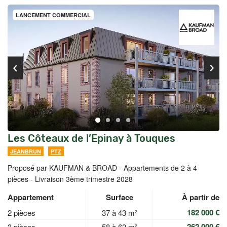
LANCEMENT COMMERCIAL
Les Côteaux de l’Epinay à Touques
JEANBRUN
PTZ
Proposé par KAUFMAN & BROAD -
Appartements de 2 à 4
pièces - Livraison 3ème trimestre 2028
Appartement
Surface
À partir de
182 000 €
2 pièces
37 à 43 m²
262 000 €
3 pièces
58 à 62 m²