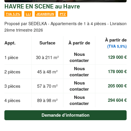
HAVRE EN SCENE au Havre
TVA 5.5%
LLI
JEANBRUN
PTZ
Proposé par SEDELKA -
Appartements de 1 à 4 pièces - Livraison
2ème trimestre 2026
À partir de
Appt.
Surface
À partir de
(TVA 5,5%)
Nous
129 000 €
1 pièce
30 à 211 m²
contacter
Nous
178 000 €
2 pièces
45 à 48 m²
contacter
Nous
205 000 €
3 pièces
57 à 70 m²
contacter
Nous
294 604 €
4 pièces
89 à 98 m²
contacter
Demande d'information