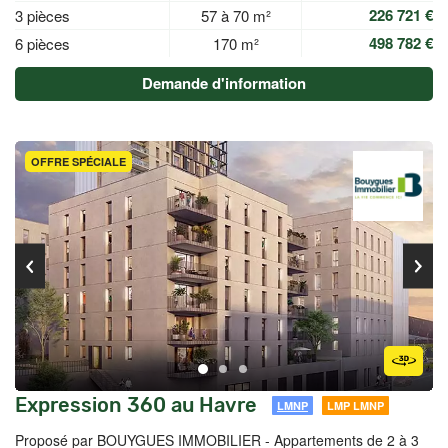
226 721 €
3 pièces
57 à 70 m²
498 782 €
6 pièces
170 m²
Demande d'information
OFFRE SPÉCIALE
Expression 360 au Havre
LMNP
LMP LMNP
Proposé par BOUYGUES IMMOBILIER -
Appartements de 2 à 3