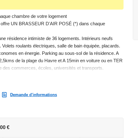
ue chambre de votre logement
us offre UN BRASSEUR D'AIR POSÉ (*) dans chaque
ne résidence intimiste de 36 logements. Intérieurs neufs
 Volets roulants électriques, salle de bain équipée, placards.
onomes en énergie. Parking au sous-sol de la résidence. A
 2,5kms de la plage du Havre et A 15min en voiture ou en TER
e des commerces, écoles, universités et transports.
 RE2020. Profitez de tous les avantages du neuf.
mple demande ou sur le site . Contactez-nous dès à présent au
quipes.
Demande d'informations
ns
00 €