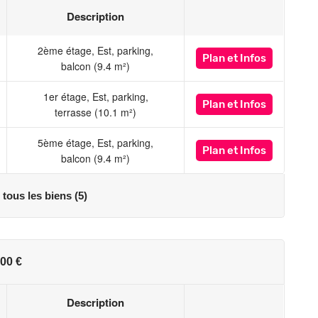
st exposé sont disponibles sur le site Géorisques :
Description
2ème étage, Est, parking,
Plan
et Infos
balcon (9.4 m²)
1er étage, Est, parking,
Plan
et Infos
terrasse (10.1 m²)
5ème étage, Est, parking,
Plan
et Infos
balcon (9.4 m²)
 tous les biens (5)
00 €
Description