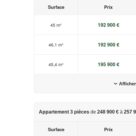
Les informations sur les risques auxquels ce bien e
Surface
Prix
www.georisques.gouv.fr
192 900 €
45 m²
192 900 €
46,1 m²
195 900 €
45,4 m²
Afficher
Appartement 3 pièces
de
248 900 €
à
257 9
Surface
Prix