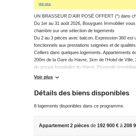
Voir plus
UN BRASSEUR D'AIR POSÉ OFFERT (*) dans chaq
Du 1er au 31 août 2026, Bouygues Immobilier vo
chambre sur une sélection de logements
Du 2 au 3 pièces avec balcon. Expression 360 est u
fonctionnels aux prestations soignées et de qualités.
Celliers dans quelques logements. Appartements éc
200m de la Gare du Havre, 1km de l'Hotel de Ville,
du groupe hospitalier du Havre. Proximité immédiat
Appartements économes en énergie, conformes à la
Voir plus
(*) Offre sous conditions, détails de l’offre sur si
pour découvrir notre résidence et rencontrez nos é
Détails des biens disponibles
• Tout près du bassin Vauban et de la mer
• Logements modulables, tout confort
8 logements disponibles dans ce programme.
• Appartements neufs de 2 et 3 pièces avec balco
• Prêt à Taux Zéro pour habiter !
• Stationnement privé en sous-sol
Appartement 2 pièces
de
192 900 €
à
208 9