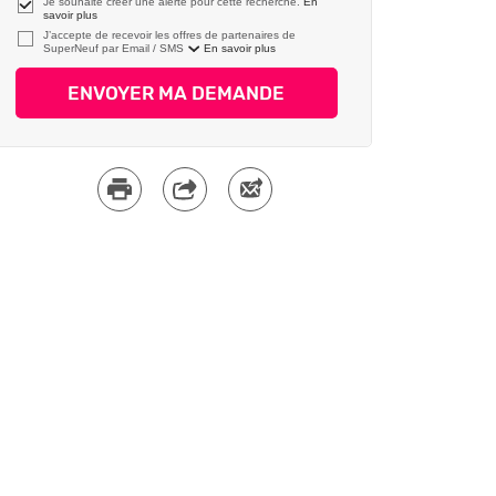
Je souhaite créer une alerte pour cette recherche.
En
savoir plus
J’accepte de recevoir les offres de partenaires de
SuperNeuf par
En savoir plus
ENVOYER MA DEMANDE