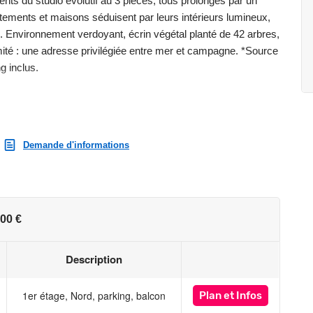
ts du studio évolutif au 3 pièces, tous prolongés par un
rtements et maisons séduisent par leurs intérieurs lumineux,
les. Environnement verdoyant, écrin végétal planté de 42 arbres,
ité : une adresse privilégiée entre mer et campagne. *Source
g inclus.
st exposé sont disponibles sur le site Géorisques :
Demande d'informations
00 €
Description
1er étage, Nord, parking, balcon
Plan
et Infos