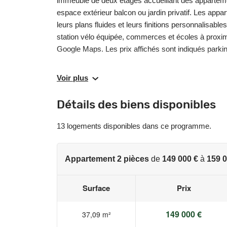
immeuble de deux étages accueillant des appartemen
espace extérieur balcon ou jardin privatif. Les appa
leurs plans fluides et leurs finitions personnalisab
station vélo équipée, commerces et écoles à proxim
Google Maps. Les prix affichés sont indiqués parkin
Les informations sur les risques auxquels ce bien e
Voir plus
www.georisques.gouv.fr
Détails des biens disponibles
13 logements disponibles dans ce programme.
Appartement 2 pièces
de
149 000 €
à
159 0
Surface
Prix
149 000 €
37,09 m²