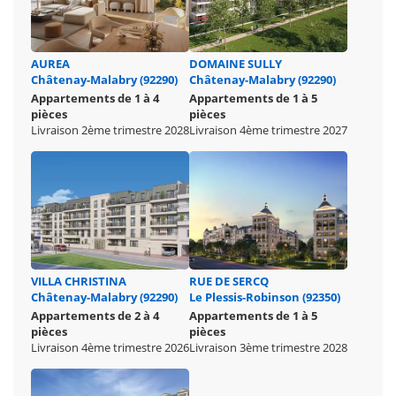
AUREA
DOMAINE SULLY
Châtenay-Malabry (92290)
Châtenay-Malabry (92290)
Appartements de 1 à 4
Appartements de 1 à 5
pièces
pièces
Livraison 2ème trimestre 2028
Livraison 4ème trimestre 2027
VILLA CHRISTINA
RUE DE SERCQ
Châtenay-Malabry (92290)
Le Plessis-Robinson (92350)
Appartements de 2 à 4
Appartements de 1 à 5
pièces
pièces
Livraison 4ème trimestre 2026
Livraison 3ème trimestre 2028