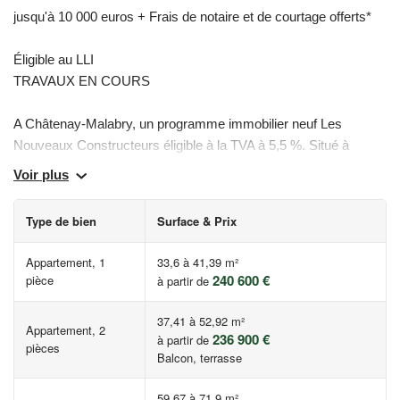
jusqu'à 10 000 euros + Frais de notaire et de courtage offerts*
Éligible au LLI
TRAVAUX EN COURS
A Châtenay-Malabry, un programme immobilier neuf Les
Nouveaux Constructeurs éligible à la TVA à 5,5 %. Situé à
distance piétonne du centre-ville et du parc de la Vallée aux
Voir plus
Loups, ce programme neuf adopte une belle architecture
contemporaine ennoblie par des parements de pierre naturelle. Il
Type de bien
Surface & Prix
se compose d'appartements neufs du studio au 5 pièces, dont
certains à double orientation, offrant une belle diversité de
Appartement, 1
33,6 à 41,39 m²
prolongements extérieurs : balcon, loggia, terrasse ou jardin
240 600 €
pièce
à partir de
privé. Larges vues sur le parc du CREPS à l'est. Programme
RE 2020 proposant deux jardins paysagers d'agrément avec
37,41 à 52,92 m²
Appartement, 2
236 900 €
bacs potagers partagés. Stationnements privatifs en sous-sol.
à partir de
pièces
Balcon, terrasse
Nombreuses commodités dans un rayon de 900 m :
commerces et services de centre-ville, supermarché et
59,67 à 71,9 m²