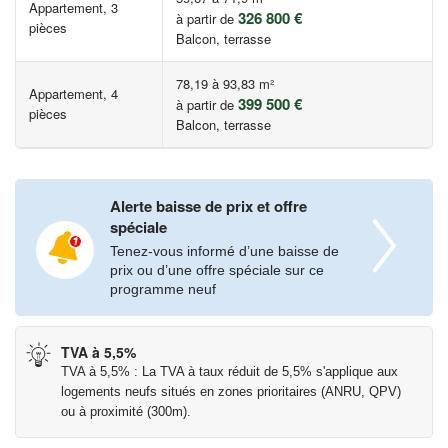
marché, offre complète d'établissements d'enseignement (de la
Appartement, 3
326 800 €
à partir de
crèche au lycée), parc de la Vallée aux Loups, équipements
pièces
Balcon, terrasse
culturels et sportifs. Arrêt de bus au pied de la réalisation reliant
la gare RER B Robinson en 8 min. Arrêt du T10 à 350 m menant
78,19 à 93,83 m²
Appartement, 4
en 14 min à la gare La Croix de Berny. Accès à l'A86 à 700 m
399 500 €
à partir de
pièces
(en connexion rapide avec la N118 et l'A6a).
Balcon, terrasse
*Voir Conditions sur
Les informations sur les risques auxquels ce bien est exposé
Alerte baisse de prix et offre
sont disponibles sur le site Géorisques :
spéciale
www.georisques.gouv.fr
Tenez-vous informé d’une baisse de
prix ou d’une offre spéciale sur ce
programme neuf
TVA à 5,5%
TVA à 5,5% : La TVA à taux réduit de 5,5% s'applique aux
logements neufs situés en zones prioritaires (ANRU, QPV)
ou à proximité (300m).