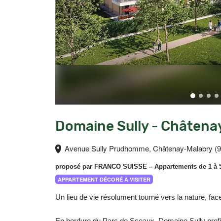
Domaine Sully - Châtena
Avenue Sully Prudhomme, Châtenay-Malabry (9
proposé par
FRANCO SUISSE
– Appartements de 1 à 
APPARTEMENT DÉCORÉ À VISITER
Un lieu de vie résolument tourné vers la nature, fa
En bordure du Parc de Sceaux, Domaine Sully profit