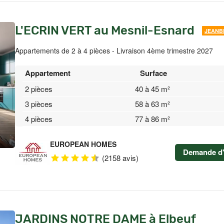
L'ECRIN VERT au Mesnil-Esnard
JEANB
Appartements de 2 à 4 pièces - Livraison 4ème trimestre 2027
Appartement
Surface
2 pièces
40 à 45 m²
3 pièces
58 à 63 m²
4 pièces
77 à 86 m²
EUROPEAN HOMES
Demande d'
(2158 avis)
JARDINS NOTRE DAME à Elbeuf