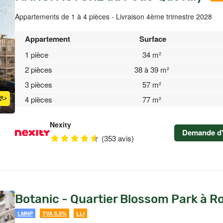
Appartements de 1 à 4 pièces - Livraison 4ème trimestre 2028
Appartement
Surface
1 pièce
34 m²
2 pièces
38 à 39 m²
3 pièces
57 m²
4 pièces
77 m²
Nexity
Demande d'
(353 avis)
Botanic - Quartier Blossom Park à R
LMNP
TVA 5.5%
LLI