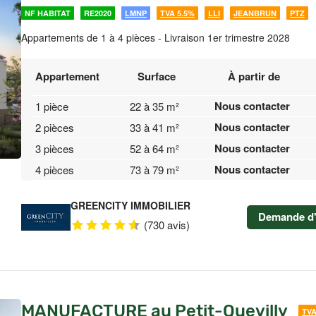
NF HABITAT
RE2020
LMNP
TVA 5.5%
LLI
JEANBRUN
PTZ
Appartements de 1 à 4 pièces - Livraison 1er trimestre 2028
Appartement
Surface
À partir de
Nous contacter
1 pièce
22 à 35 m²
Nous contacter
2 pièces
33 à 41 m²
Nous contacter
3 pièces
52 à 64 m²
Nous contacter
4 pièces
73 à 79 m²
GREENCITY IMMOBILIER
Demande d'
(730 avis)
MANUFACTURE au Petit-Quevilly
TVA