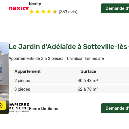
Nexity
Demande d'
(353 avis)
Le Jardin d'Adélaïde à Sotteville-lè
Appartements de 2 à 3 pièces - Livraison Immédiate
Appartement
Surface
2 pièces
40 à 43 m²
3 pièces
62 à 78 m²
Demande d'
Pierre De Seine