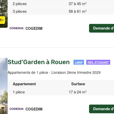
2 pièces
37 à 45 m²
3 pièces
58 à 61 m²
Demande d'
COGEDIM
Stud'Garden à Rouen
LMNP
RÉS. ETUDIANT
Appartements de 1 pièce - Livraison 2ème trimestre 2029
Appartement
Surface
1 pièce
17 à 24 m²
Demande d'
COGEDIM