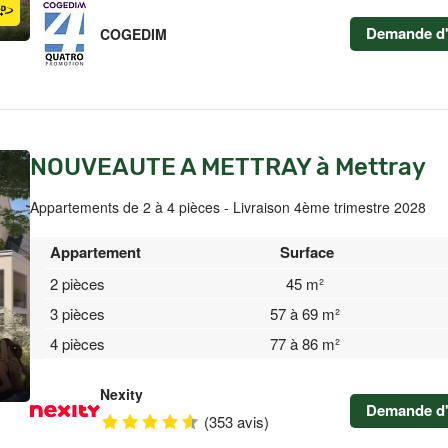
Demande d'
COGEDIM
NOUVEAUTE A METTRAY à Mettray
Appartements de 2 à 4 pièces - Livraison 4ème trimestre 2028
Appartement
Surface
2 pièces
45 m²
3 pièces
57 à 69 m²
4 pièces
77 à 86 m²
Nexity
Demande d'
(353 avis)