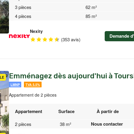
3 pièces
62 m²
4 pièces
85 m²
Nexity
Demande d'
(353 avis)
Emménagez dès aujourd'hui à Tours!
LE
LMNP
TVA 5.5%
Appartement de 2 pièces
Appartement
Surface
À partir de
Nous contacter
2 pièces
38 m²