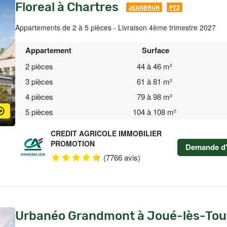
Floreal à Chartres
JEANBRUN
PTZ
Appartements de 2 à 5 pièces - Livraison 4ème trimestre 2027
Appartement
Surface
2 pièces
44 à 46 m²
3 pièces
61 à 81 m²
4 pièces
79 à 98 m²
5 pièces
104 à 108 m²
CREDIT AGRICOLE IMMOBILIER
PROMOTION
Demande d'
(7766 avis)
Urbanéo Grandmont à Joué-lès-Tou