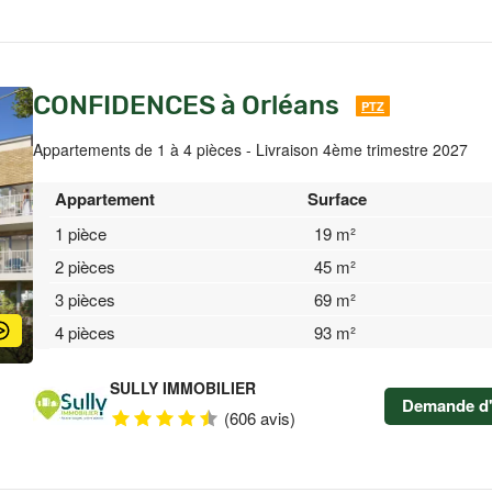
CONFIDENCES à Orléans
PTZ
Appartements de 1 à 4 pièces - Livraison 4ème trimestre 2027
Appartement
Surface
1 pièce
19 m²
2 pièces
45 m²
3 pièces
69 m²
4 pièces
93 m²
SULLY IMMOBILIER
Demande d'
(606 avis)