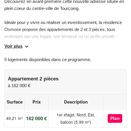
Découvrez en avant-première cette nouvelle adresse située en
plein coeur du centre-ville de Tourcoing.
Idéale pour y vivre ou réaliser un investissement, la résidence
Osmose propose des appartements de 2 et 3 pièces, tous
prolongés par une loggia, une terrasse ou un jardin privatif.
Voir plus
Elle s'inscrit dans un environnement pratique et agréable, avec
le tramway au pied de la résidence, le métro à seulement 150
5 logements disponibles dans ce programme.
m, ainsi que de nombreux commerces de proximité et le centre
commercial Saint-Christophe à quelques pas. La Grand-Place
se trouve à moins de 500m, offrant un cadre de vie dynamique
Appartement 2 pièces
et central.
à
162 000 €
Conçue pour le confort quotidien, la résidence bénéficie de
Surface
Prix
Description
prestations de qualité telles que la performance énergétique RE
2020 (pompe à chaleur), des volets roulants motorisés et un
1er étage, Nord, Est,
162 000 €
49,21 m²
Plan
stationnement privatif.
balcon (5.99 m²)