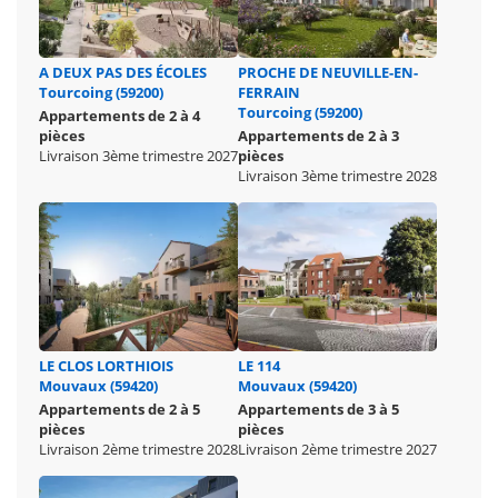
A DEUX PAS DES ÉCOLES
PROCHE DE NEUVILLE-EN-
Tourcoing (59200)
FERRAIN
Tourcoing (59200)
Appartements de 2 à 4
pièces
Appartements de 2 à 3
Livraison 3ème trimestre 2027
pièces
Livraison 3ème trimestre 2028
LE CLOS LORTHIOIS
LE 114
Mouvaux (59420)
Mouvaux (59420)
Appartements de 2 à 5
Appartements de 3 à 5
pièces
pièces
Livraison 2ème trimestre 2028
Livraison 2ème trimestre 2027