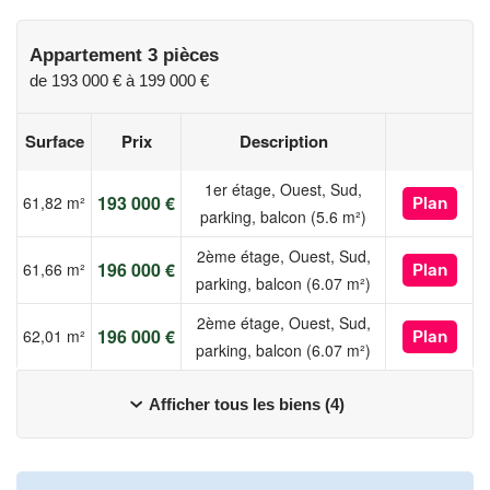
Selon votre situation, vous pourrez également profiter du PTZ*
(Prêt à Taux Zéro) ou d'une TVA réduite à 5,5 %**.
Appartement 3 pièces
de
193 000 €
à
199 000 €
Contactez-nous dès maintenant pour découvrir Osmose et faire
partie des premiers à choisir votre appartement !
Surface
Prix
Description
* Éligible au Prêt à Taux Zéro (PTZ) sous conditions de
1er étage, Ouest, Sud,
ressources et selon la réglementation en vigueur.
193 000 €
61,82 m²
Plan
parking, balcon (5.6 m²)
** Éligible à la TVA à 5,5 %, sous conditions de résidence
principale et selon la réglementation en vigueur.
2ème étage, Ouest, Sud,
196 000 €
61,66 m²
Plan
***Voir conditions auprès de nos conseillers.
parking, balcon (6.07 m²)
2ème étage, Ouest, Sud,
Les informations sur les risques auxquels ce bien est exposé
196 000 €
62,01 m²
Plan
parking, balcon (6.07 m²)
sont disponibles sur le site Géorisques :
www.georisques.gouv.fr
Afficher tous les biens (4)