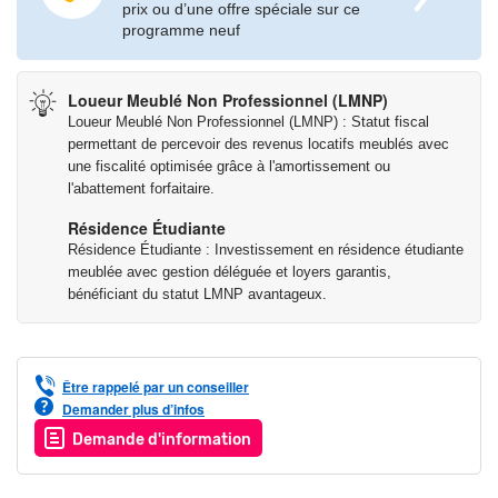
66, situé juste en face de la résidence, ainsi que l’arrêt de métro
prix ou d’une offre spéciale sur ce
Patte d’Oie à 10 minutes à pied de la résidence, permettent de
programme neuf
rejoindre divers points stratégiques de Toulouse facilement.
Loueur Meublé Non Professionnel (LMNP)
Vous souhaitez vous lancer ? Contactez nous dès maintenant
Loueur Meublé Non Professionnel (LMNP) : Statut fiscal
et bénéficiez d’un accompagnement personnalisé avec l’un de
permettant de percevoir des revenus locatifs meublés avec
nos conseillers pour découvrir plus en détail le statut LMNP afin
une fiscalité optimisée grâce à l'amortissement ou
de réaliser un investissement clé en main dans notre résidence
l'abattement forfaitaire.
étudiante du centre-ville de Toulouse.
Résidence Étudiante
Résidence Étudiante : Investissement en résidence étudiante
Les informations sur les risques auxquels ce bien est exposé
meublée avec gestion déléguée et loyers garantis,
sont disponibles sur le site Géorisques :
bénéficiant du statut LMNP avantageux.
www.georisques.gouv.fr
Être rappelé par un conseiller
Demander plus d’infos
Demande d'information