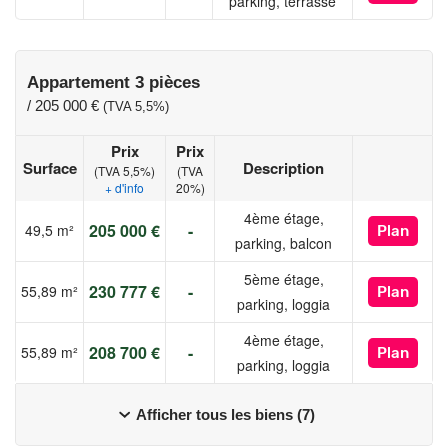
parking, terrasse
Appartement 3 pièces
/
205 000 €
(TVA 5,5%)
Prix
Prix
Surface
Description
(TVA 5,5%)
(TVA
+ d'info
20%)
4ème étage,
205 000 €
-
49,5 m²
Plan
parking, balcon
5ème étage,
230 777 €
-
55,89 m²
Plan
parking, loggia
4ème étage,
208 700 €
-
55,89 m²
Plan
parking, loggia
Afficher tous les biens (7)