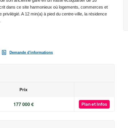
on de son ancienne gare en un vaste écoquartier de 16
nscrit dans ce site harmonieux où logements, commerces et
rivilégié. A 12 min(a) à pied du centre-ville, la résidence
.
dins du Mail » fait la part belle aux matériaux naturels comme
lles expositions. Ils sont, pour la plupart, prolongés par un
Demande d'informations
 donnés à titre indicatif. Source Google Maps.
a limite des stocks disponibles.
Prix
st exposé sont disponibles sur le site Géorisques :
177 000 €
Plan
et Infos
re**.
es en voiture**. Lycée à 9 minutes**.