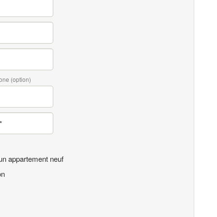
one (option)
un appartement neuf
on