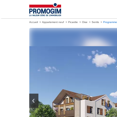
Accueil
Appartement neuf
Picardie
Oise
Senlis
Programme