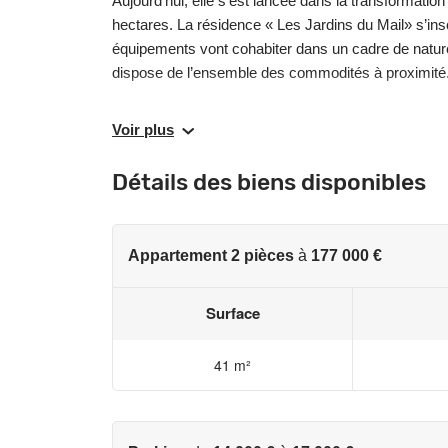
Aujourd’hui, elle s’est lancée dans la transformati
hectares. La résidence « Les Jardins du Mail» s’i
équipements vont cohabiter dans un cadre de nature p
dispose de l’ensemble des commodités à proximité
D’architecture contemporaine et discrète, « Les Jar
Voir plus
la pierre et la tuile. Les appartements profitent de be
jardin, un balcon ou une terrasse.
Détails des biens disponibles
(a) Distance et temps de trajet à pied ou en voiture
Appartement 2 pièces
à
177 000 €
* Prix à partir de - Hors parking - TVA 20% - Dans l
Surface
Les informations sur les risques auxquels ce bien e
www.georisques.gouv.fr
41 m²
La vie quotidienne
• Commerces et hypermarché à 5 minutes en voitu
• Crèche, maternelle, primaire et collège à 5 minut