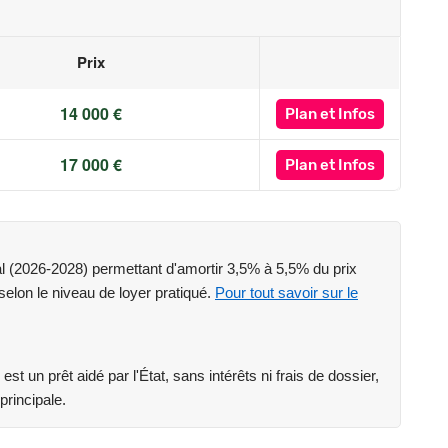
gle Maps.
Prix
es de bus).
14 000 €
Plan
et Infos
17 000 €
Plan
et Infos
aps.
gle Maps.
cal (2026-2028) permettant d'amortir 3,5% à 5,5% du prix
 selon le niveau de loyer pratiqué.
Pour tout savoir sur le
en voiture.
st un prêt aidé par l'État, sans intérêts ni frais de dossier,
gle Maps.
principale.