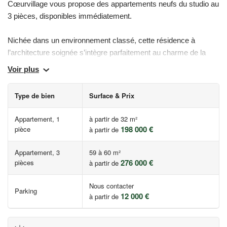
Cœurvillage vous propose des appartements neufs du studio au
3 pièces, disponibles immédiatement.
Nichée dans un environnement classé, cette résidence à
l’architecture soignée s’intègre parfaitement au charme de la
ville. Les logements, lumineux, offrent de belles surfaces et,
Voir plus
pour la plupart, un balcon ou une terrasse.
Type de bien
Surface & Prix
Prestations de qualité, finitions soignées, cadre de vie privilégié :
une adresse rare à proximité immédiate des commerces,
Appartement, 1
à partir de 32 m²
écoles, et à seulement 10 min de la gare RER D.
198 000 €
pièce
à partir de
Emménagez sans attendre dans un lieu unique, alliant confort
Appartement, 3
59 à 60 m²
276 000 €
moderne et charme authentique.
pièces
à partir de
Nous contacter
* Prix à partir de - Hors parking - TVA 20% - Dans la limite des
Parking
12 000 €
à partir de
stocks disponibles.
Les informations sur les risques auxquels ce bien est exposé