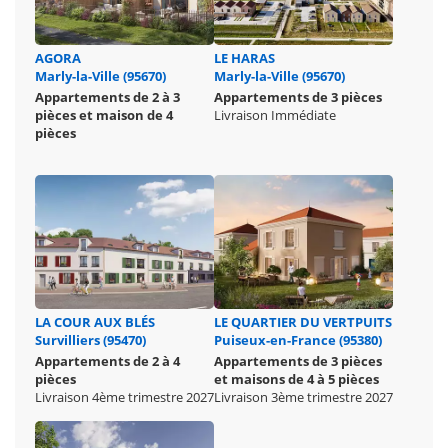
AGORA
LE HARAS
Marly-la-Ville (95670)
Marly-la-Ville (95670)
Appartements de 2 à 3
Appartements de 3 pièces
pièces et maison de 4
Livraison Immédiate
pièces
LA COUR AUX BLÉS
LE QUARTIER DU VERTPUITS
Survilliers (95470)
Puiseux-en-France (95380)
Appartements de 2 à 4
Appartements de 3 pièces
pièces
et maisons de 4 à 5 pièces
Livraison 4ème trimestre 2027
Livraison 3ème trimestre 2027