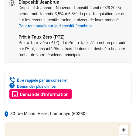
Dispositif Jeanbrun
sont disponibles sur le site Géorisques :
Dispositif Jeanbrun : Nouveau dispositif fiscal (2026-2028)
www.georisques.gouv.fr
permettant d'amortir 3,5% à 5,5% du prix d'acquisition par an
sur les revenus locatifs, selon le niveau de loyer pratiqué.
Pour tout savoir sur le dispositif Jeanbrun
La vie quotidienne
• Boulangerie, pharmacie, commerces de bouche, marché,
Prêt à Taux Zéro (PTZ)
supermarché.. à 3 minutes à pied*.
Prêt à Taux Zéro (PTZ) : Le Prêt à Taux Zéro est un prêt aidé
• Crèche, primaire et maternelle étant à moins de 10 minutes à
par l'État, sans intérêts ni frais de dossier, destiné à financer
l'achat de votre résidence principale.
pied*.
• Collège à 5 minutes en voiture**, lycée à 10 minutes**.
• Hypermarché à 6 minutes en voiture**.
Être rappelé par un conseiller
*Temps de trajets estimatifs à pied. Source Google Maps
Demander plus d’infos
**Temps de trajets estimatifs en voiture. Source Google Maps
Demande d'information
Les déplacements
• A 9 minutes en voiture** de la gare RER D de Chantilly-
33 rue Michel Blere, Lamorlaye (60260)
Gouvieux (Chatelet en 30 minutes***).
• A 11 minutes en voiture** de la gare de Orry-la-ville-Coye
(gare du Nord en 17 minutes***).
• 3 arrêts de bus à 3 minutes* (G1, G2 et 644) pour rejoindre