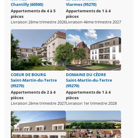
Chantilly (60500)
Viarmes (95270)
Appartements de 4 à 5
Appartements de 1 à 4
pièces
pièces
Livraison 2ème trimestre 2026
Livraison 4ème trimestre 2027
COEUR DE BOURG
DOMAINE DU CÈDRE
Saint-Martin-du-Tertre
Saint-Martin-du-Tertre
(95270)
(95270)
Appartements de 2 à 4
Appartements de 1 à 4
pièces
pièces
Livraison 2ème trimestre 2027
Livraison 1er trimestre 2028