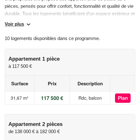
pièces, pensés pour offrir confort, fonctionnalité et qualité de vie
durable. Tous les logements bénéficient d’un espace extérieur et
s’inscrivent dans un environnement paysager privilégié, à
Voir plus
proximité immédiate des transports, des écoles et des
commerces.
10 logements disponibles dans ce programme.
Les informations sur les risques auxquels ce bien est exposé
sont disponibles sur le site Géorisques :
Appartement 1 pièce
www.georisques.gouv.fr
à
117 500 €
Surface
Prix
Description
117 500 €
31,67 m²
Rdc, balcon
Plan
Appartement 2 pièces
de
138 000 €
à
182 000 €