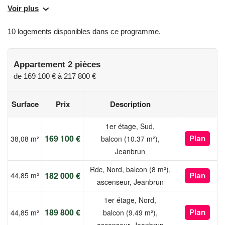
espaces verts et son dynamisme, Floréale bénéficie d’un
Voir plus
environnement exceptionnel entre le Rhin, l’Ill et la forêt classée.
10 logements disponibles dans ce programme.
Une résidence intimiste
La résidence se compose de 15 appartements seulement, du 2
Appartement 2 pièces
au 4 pièces, pensés pour offrir confort, luminosité et bien-être au
de
169 100 €
à
217 800 €
quotidien.
Surface
Prix
Description
Chaque logement bénéficie :
de grandes terrasses ou jardins privatifs
1er étage, Sud,
d’un environnement calme et résidentiel
169 100 €
38,08 m²
balcon (10.37 m²),
Plan
d’une conception moderne et fonctionnelle
Jeanbrun
Des prestations de qualité
Rdc, Nord, balcon (8 m²),
182 000 €
44,85 m²
Plan
ascenseur, Jeanbrun
Floréale propose des équipements modernes et durables :
Accès sécurisé par visiophone
1er étage, Nord,
Ascenseur
189 800 €
44,85 m²
balcon (9.49 m²),
Plan
Local à vélos