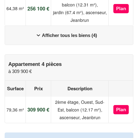
balcon (12.31 m²),
✔️ Environnement naturel exceptionnel
256 100 €
64,38 m²
Plan
jardin (67.4 m²), ascenseur,
✔️ Proximité de Strasbourg
Jeanbrun
✔️ Appartements personnalisables
✔️ Prestations modernes et confortables
Afficher tous les biens (4)
Informations & commercialisation
Pour plus d’informations ou organiser une présentation du projet
Appartement 4 pièces
à
309 900 €
Les informations sur les risques auxquels ce bien est exposé
sont disponibles sur le site Géorisques :
Surface
Prix
Description
www.georisques.gouv.fr
2ème étage, Ouest, Sud-
309 900 €
79,36 m²
Est, balcon (12.17 m²),
Plan
ascenseur, Jeanbrun