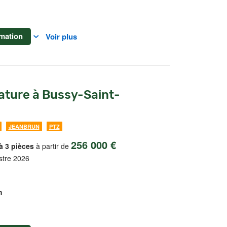
mation
Voir plus
ature à Bussy-Saint-
JEANBRUN
PTZ
256 000 €
à 3 pièces
à partir de
stre 2026
m