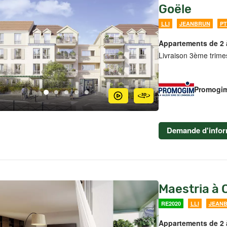
Goële
LLI
JEANBRUN
PT
Appartements de 2 
Livraison 3ème trime
Promogi
Demande d'infor
Maestria à
RE2020
LLI
JEAN
Appartements de 2 