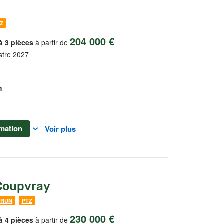
Z
204 000 €
à 3 pièces
à partir de
stre 2027
m
mation
Voir plus
 Coupvray
BRUN
PTZ
230 000 €
à 4 pièces
à partir de