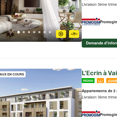
Livraison 3ème trime
Promogi
Demande d'infor
L'Ecrin à V
AUX EN COURS
RE2020
LLI
JEAN
Appartements de 2 
Livraison 3ème trime
Promogi