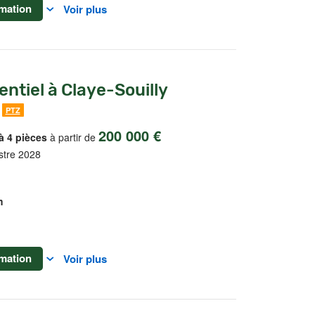
mation
Voir plus
entiel à Claye-Souilly
PTZ
200 000 €
à 4 pièces
à partir de
stre 2028
m
mation
Voir plus