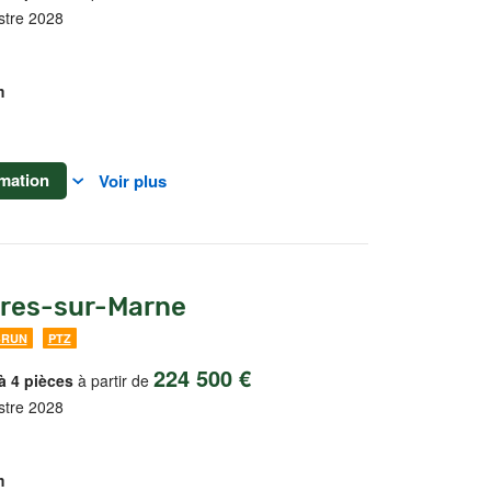
stre 2028
m
mation
Voir plus
aires-sur-Marne
BRUN
PTZ
224 500 €
à 4 pièces
à partir de
stre 2028
m