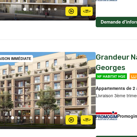
Demande d'infor
Grandeur N
AISON IMMÉDIATE
Georges
NF HABITAT HQE
LLI
Appartements de 2 
Livraison 3ème trime
Promogi