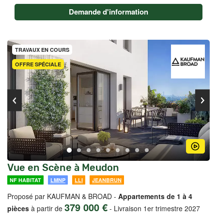
Demande d'information
TRAVAUX EN COURS
OFFRE SPÉCIALE
Vue en Scène à Meudon
NF HABITAT
LMNP
LLI
JEANBRUN
Proposé par KAUFMAN & BROAD -
Appartements de 1 à 4
379 000 €
pièces
à partir de
-
Livraison 1er trimestre 2027