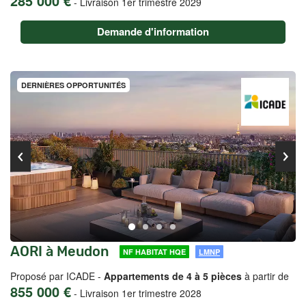
285 000 €
-
Livraison 1er trimestre 2029
Demande d'information
DERNIÈRES OPPORTUNITÉS
AORI à Meudon
NF HABITAT HQE
LMNP
Proposé par ICADE -
Appartements de 4 à 5 pièces
à partir de
855 000 €
-
Livraison 1er trimestre 2028